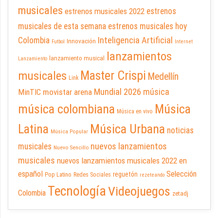
musicales
estrenos musicales 2022
estrenos
musicales de esta semana
estrenos musicales hoy
Inteligencia Artificial
Colombia
Innovación
Futbol
Internet
lanzamientos
lanzamiento musical
Lanzamiento
Master Crispi
musicales
Medellín
Link
Mundial 2026
música
movistar arena
MinTIC
música colombiana
Música
Música en vivo
Latina
Música Urbana
noticias
Música Popular
nuevos lanzamientos
musicales
Nuevo Sencillo
musicales
nuevos lanzamientos musicales 2022 en
español
Selección
reguetón
Pop Latino
Redes Sociales
rezeteando
Tecnología
Videojuegos
Colombia
zetadj