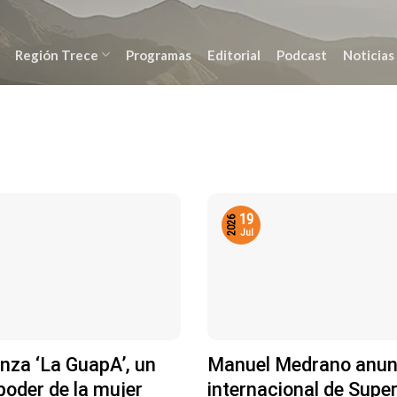
Región Trece
Programas
Editorial
Podcast
Noticias
19
2026
Jul
anza ‘La GuapA’, un
Manuel Medrano anunc
poder de la mujer
internacional de Super