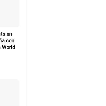
uts en
ña con
a World