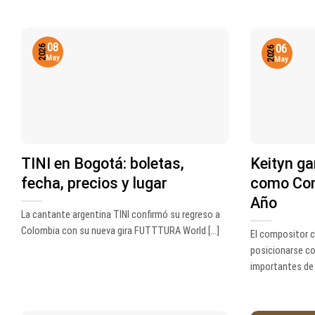
08
06
2026
2026
May
May
TINI en Bogotá: boletas,
Keityn g
fecha, precios y lugar
como Com
Año
La cantante argentina TINI confirmó su regreso a
Colombia con su nueva gira FUTTTURA World [...]
El compositor c
posicionarse co
importantes de [