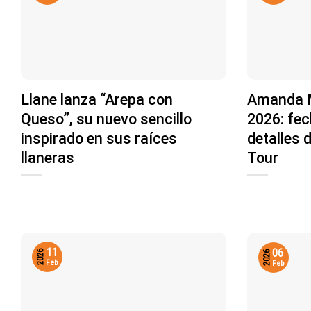
Llane lanza “Arepa con
Amanda M
Queso”, su nuevo sencillo
2026: fec
inspirado en sus raíces
detalles 
llaneras
Tour
11
06
2026
2026
Feb
Feb