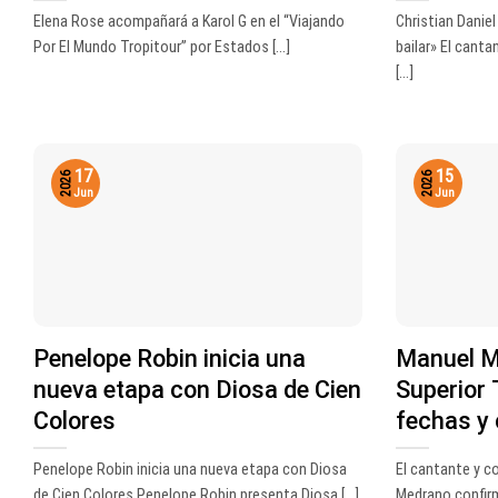
Elena Rose acompañará a Karol G en el “Viajando
Christian Danie
Por El Mundo Tropitour” por Estados [...]
bailar» El canta
[...]
17
15
2026
2026
Jun
Jun
Penelope Robin inicia una
Manuel M
nueva etapa con Diosa de Cien
Superior 
Colores
fechas y
Penelope Robin inicia una nueva etapa con Diosa
El cantante y 
de Cien Colores Penelope Robin presenta Diosa [...]
Medrano confirm