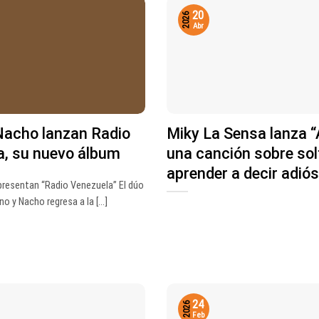
20
2026
Abr
Nacho lanzan Radio
Miky La Sensa lanza “
a, su nuevo álbum
una canción sobre sol
aprender a decir adiós
resentan “Radio Venezuela” El dúo
 y Nacho regresa a la [...]
24
2026
Feb