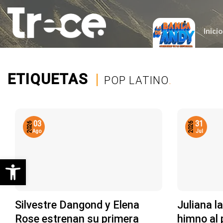
Saltar
al
contenido
Inicio
ETIQUETAS
|
POP LATINO
.
03
31
2026
2026
Ago
Jul
Abrir barra de herramientas
Silvestre Dangond y Elena
Juliana l
Rose estrenan su primera
himno al 