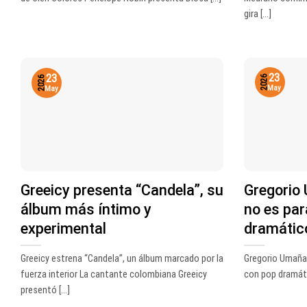
gira [...]
23
23
2026
2026
May
May
Greeicy presenta “Candela”, su
Gregorio 
álbum más íntimo y
no es par
experimental
dramátic
Greeicy estrena “Candela”, un álbum marcado por la
Gregorio Umaña 
fuerza interior La cantante colombiana Greeicy
con pop dramátic
presentó [...]