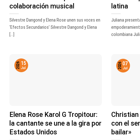
colaboración musical
latina
Silvestre Dangond y Elena Rose unen sus voces en
Juliana present
‘Efectos Secundarios’ Silvestre Dangond y Elena
empoderamient
[...]
colombiana Julia
15
07
2026
2026
Jul
Jul
Elena Rose Karol G Tropitour:
Christian
la cantante se une a la gira por
con el se
Estados Unidos
bailar»