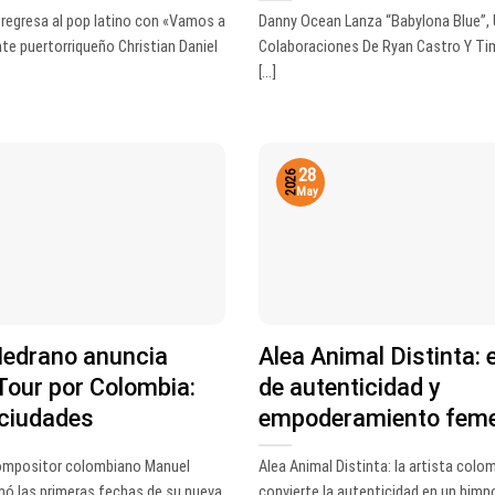
l regresa al pop latino con «Vamos a
Danny Ocean Lanza “Babylona Blue”,
nte puertorriqueño Christian Daniel
Colaboraciones De Ryan Castro Y Ti
[...]
28
2026
May
edrano anuncia
Alea Animal Distinta: 
Tour por Colombia:
de autenticidad y
 ciudades
empoderamiento fem
compositor colombiano Manuel
Alea Animal Distinta: la artista colo
ó las primeras fechas de su nueva
convierte la autenticidad en un himno