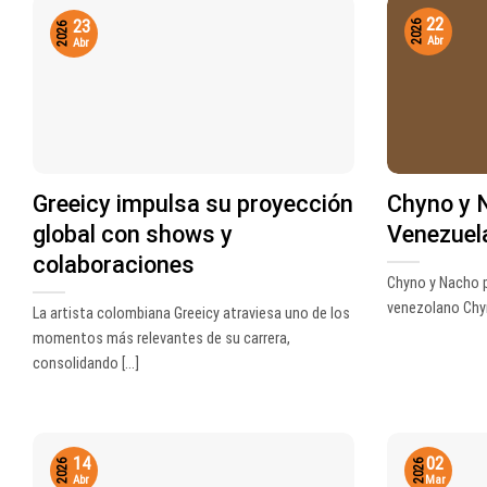
22
23
2026
2026
Abr
Abr
Greeicy impulsa su proyección
Chyno y 
global con shows y
Venezuel
colaboraciones
Chyno y Nacho p
venezolano Chyno
La artista colombiana Greeicy atraviesa uno de los
momentos más relevantes de su carrera,
consolidando [...]
14
02
2026
2026
Abr
Mar