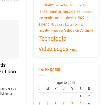
nuevos
musicales
Nuevo Sencillo
lanzamientos musicales
nuevos
lanzamientos musicales 2022 en
español
Pop Latino
Redes Sociales
Selección Colombia
reguetón
rezeteando
Tecnología
Videojuegos
zetadj
tis
CALENDARIO
ar Loco
agosto 2026
ierto gratis
L
M
X
J
V
S
D
 Maluma [...]
1
2
3
4
5
6
7
8
9