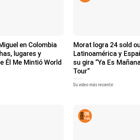
iguel en Colombia
Morat logra 24 sold o
has, lugares y
Latinoamérica y Espa
de Él Me Mintió World
su gira “Ya Es Mañan
Tour“
Su video más reciente:
06
2026
Feb