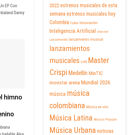
2022
estrenos musicales de esta
 Un EP Con
mbaland Danny
semana
estrenos musicales hoy
Colombia
Innovación
Futbol
Inteligencia Artificial
Internet
lanzamiento musical
Lanzamiento
lanzamientos
Master
musicales
Link
Crispi
Medellín
MinTIC
Mundial 2026
movistar arena
música
música
el himno
colombiana
Música en vivo
enino
Música Latina
Música Popular
mbiana
Música Urbana
noticias
 bailable Alea