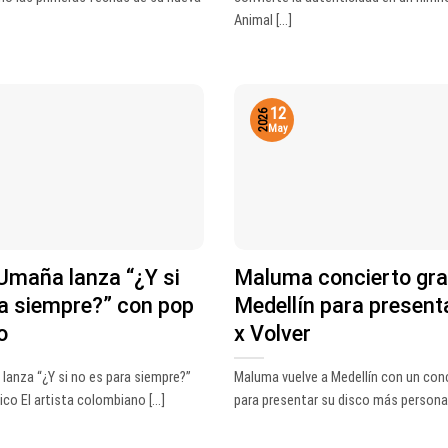
Animal [...]
12
2026
May
Umaña lanza “¿Y si
Maluma concierto gra
a siempre?” con pop
Medellín para present
o
x Volver
lanza “¿Y si no es para siempre?”
Maluma vuelve a Medellín con un conc
o El artista colombiano [...]
para presentar su disco más personal