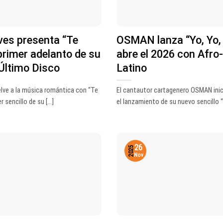
ves presenta “Te
OSMAN lanza “Yo, Yo, 
primer adelanto de su
abre el 2026 con Afro
Último Disco
Latino
elve a la música romántica con “Te
El cantautor cartagenero OSMAN inic
r sencillo de su [...]
el lanzamiento de su nuevo sencillo “Yo
26
2025
Nov