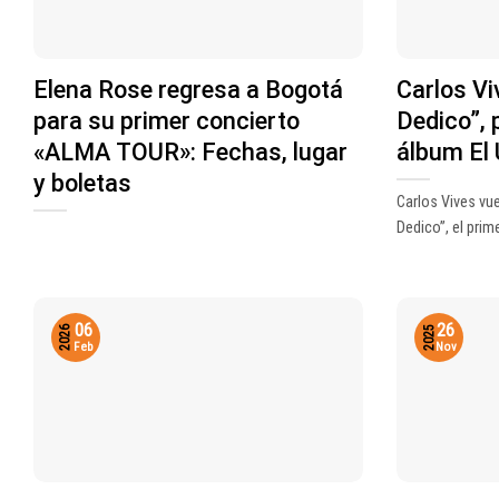
Elena Rose regresa a Bogotá
Carlos Vi
para su primer concierto
Dedico”, 
«ALMA TOUR»: Fechas, lugar
álbum El 
y boletas
Carlos Vives vu
Dedico”, el prime
26
06
2025
2026
Nov
Feb