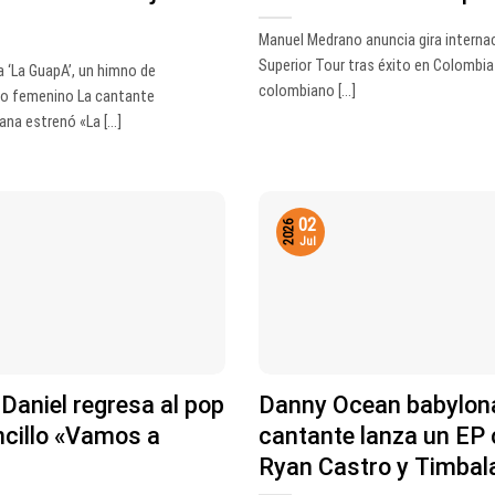
Manuel Medrano anuncia gira interna
Superior Tour tras éxito en Colombia
a ‘La GuapA’, un himno de
colombiano [...]
o femenino La cantante
na estrenó «La [...]
02
2026
Jul
 Daniel regresa al pop
Danny Ocean babylona 
ncillo «Vamos a
cantante lanza un EP
Ryan Castro y Timbal