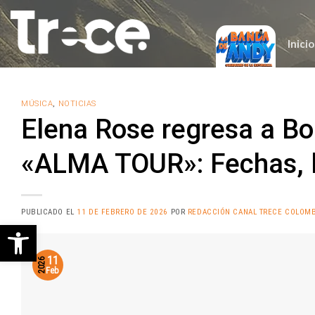
Saltar
al
contenido
Inicio
MÚSICA
,
NOTICIAS
Elena Rose regresa a Bo
«ALMA TOUR»: Fechas, l
PUBLICADO EL
11 DE FEBRERO DE 2026
POR
REDACCIÓN CANAL TRECE COLOMB
Abrir barra de herramientas
11
2026
Feb