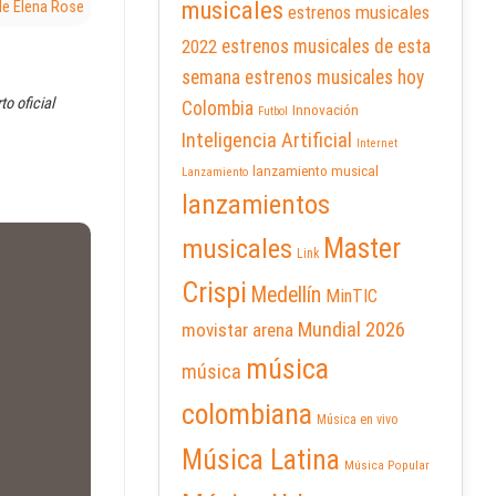
musicales
de Elena Rose
estrenos musicales
2022
estrenos musicales de esta
semana
estrenos musicales hoy
o oficial
Colombia
Innovación
Futbol
Inteligencia Artificial
Internet
lanzamiento musical
Lanzamiento
lanzamientos
Master
musicales
Link
Crispi
Medellín
MinTIC
Mundial 2026
movistar arena
música
música
colombiana
Música en vivo
Música Latina
Música Popular