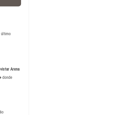
u último
vistar Arena
»
donde
dio