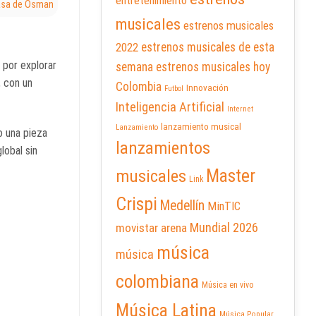
entretenimiento
asa de Osman
musicales
estrenos musicales
2022
estrenos musicales de esta
 por explorar
semana
estrenos musicales hoy
, con un
Colombia
Innovación
Futbol
Inteligencia Artificial
Internet
lanzamiento musical
Lanzamiento
o una pieza
lanzamientos
lobal sin
Master
musicales
Link
Crispi
Medellín
MinTIC
Mundial 2026
movistar arena
música
música
colombiana
Música en vivo
Música Latina
Música Popular