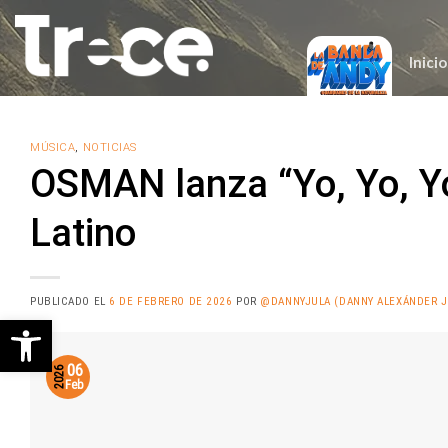
Saltar
al
contenido
Inicio
MÚSICA
,
NOTICIAS
OSMAN lanza “Yo, Yo, Yo
Latino
PUBLICADO EL
6 DE FEBRERO DE 2026
POR
@DANNYJULA (DANNY ALEXÁNDER J
Abrir barra de herramientas
06
2026
Feb