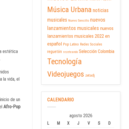
Música Urbana
noticias
nuevos
musicales
Nuevo Sencillo
lanzamientos musicales
nuevos
lanzamientos musicales 2022 en
español
Pop Latino
Redes Sociales
a estética
Selección Colombia
reguetón
rezeteando
.
Tecnología
nidos
Videojuegos
zetadj
la vida, el
inicio de un
CALENDARIO
el
Afro-Pop
agosto 2026
L
M
X
J
V
S
D