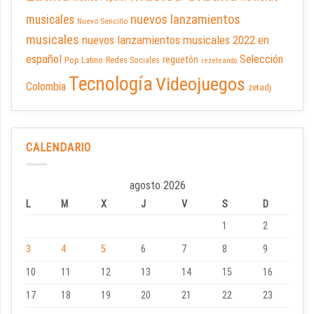
nuevos lanzamientos
musicales
Nuevo Sencillo
musicales
nuevos lanzamientos musicales 2022 en
español
Selección
reguetón
Pop Latino
Redes Sociales
rezeteando
Tecnología
Videojuegos
Colombia
zetadj
CALENDARIO
agosto 2026
L
M
X
J
V
S
D
1
2
3
4
5
6
7
8
9
10
11
12
13
14
15
16
17
18
19
20
21
22
23