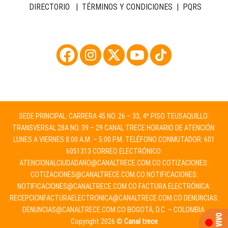
DIRECTORIO
|
TÉRMINOS Y CONDICIONES
|
PQRS
SEDE PRINCIPAL: CARRERA 45 NO. 26 – 33, 4º PISO TEUSAQUILLO:
TRANSVERSAL 28A NO. 39 – 29 CANAL TRECE HORARIO DE ATENCIÓN:
LUNES A VIERNES 8:00 A.M. – 5:00 P.M. TELÉFONO CONMUTADOR: 601
6051313 CORREO ELECTRÓNICO:
ATENCIONALCIUDADANO@CANALTRECE.COM.CO
COTIZACIONES:
COTIZACIONES@CANALTRECE.COM.CO
NOTIFICACIONES:
NOTIFICACIONES@CANALTRECE.COM.CO
FACTURA ELECTRÓNICA:
RECEPCIONFACTURAELECTRONICA@CANALTRECE.COM.CO
DENUNCIAS:
DENUNCIAS@CANALTRECE.COM.CO
BOGOTÁ, D.C. – COLOMBIA.
Copyright 2026 ©
Canal trece