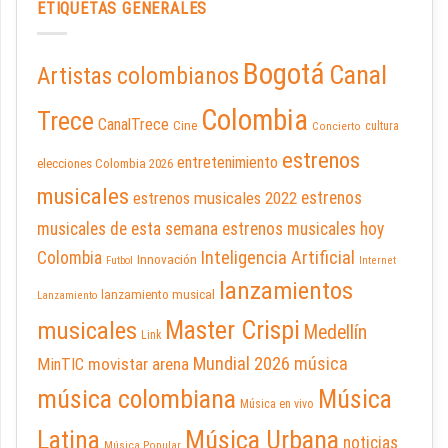
ETIQUETAS GENERALES
Bogotá
Canal
Artistas colombianos
Colombia
Trece
CanalTrece
Cine
cultura
Concierto
estrenos
entretenimiento
elecciones Colombia 2026
musicales
estrenos musicales 2022
estrenos
musicales de esta semana
estrenos musicales hoy
Inteligencia Artificial
Colombia
Innovación
Futbol
Internet
lanzamientos
lanzamiento musical
Lanzamiento
Master Crispi
musicales
Medellín
Link
Mundial 2026
música
movistar arena
MinTIC
música colombiana
Música
Música en vivo
Latina
Música Urbana
noticias
Música Popular