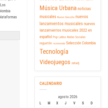
 Los
Música Urbana
noticias
Colombia
nuevos
musicales
plataformas
Nuevo Sencillo
lanzamientos musicales
nuevos
lanzamientos musicales 2022 en
español
Pop Latino
Redes Sociales
Selección Colombia
reguetón
rezeteando
Tecnología
Videojuegos
zetadj
CALENDARIO
agosto 2026
L
M
X
J
V
S
D