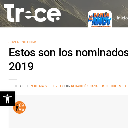
Saltar
al
contenido
Inicio
JOVEN
,
NOTICIAS
Estos son los nominados
2019
PUBLICADO EL
9 DE MARZO DE 2019
POR
REDACCIÓN CANAL TRECE COLOMBIA
Abrir barra de herramientas
09
2019
Mar