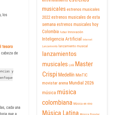
entretenimiento
musicales
estrenos musicales
, los
2022
estrenos musicales de esta
semana
estrenos musicales hoy
Colombia
Innovación
Futbol
Inteligencia Artificial
Internet
l tesoro
lanzamiento musical
Lanzamiento
lanzamientos
 cabeza de
Master
musicales
Link
encias y
Crispi
Medellín
MinTIC
enfoque
Mundial 2026
movistar arena
música
música
colombiana
Música en vivo
das, cada una
Música Latina
toria que a
Música Popular