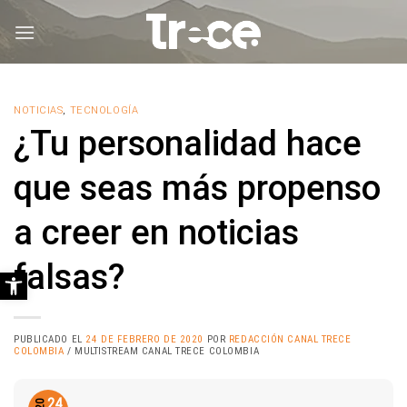
Saltar
al
contenido
NOTICIAS
,
TECNOLOGÍA
¿Tu personalidad hace
que seas más propenso
a creer en noticias
falsas?
Abrir barra de herramientas
PUBLICADO EL
24 DE FEBRERO DE 2020
POR
REDACCIÓN CANAL TRECE
COLOMBIA
/ MULTISTREAM CANAL TRECE COLOMBIA
24