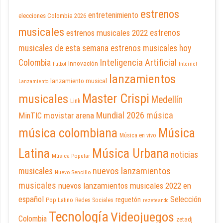
estrenos
entretenimiento
elecciones Colombia 2026
musicales
estrenos musicales 2022
estrenos
musicales de esta semana
estrenos musicales hoy
Inteligencia Artificial
Colombia
Innovación
Futbol
Internet
lanzamientos
lanzamiento musical
Lanzamiento
Master Crispi
musicales
Medellín
Link
Mundial 2026
música
movistar arena
MinTIC
música colombiana
Música
Música en vivo
Latina
Música Urbana
noticias
Música Popular
nuevos lanzamientos
musicales
Nuevo Sencillo
musicales
nuevos lanzamientos musicales 2022 en
español
Selección
reguetón
Pop Latino
Redes Sociales
rezeteando
Tecnología
Videojuegos
Colombia
zetadj