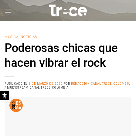
Saltar
al
contenido
MÚSICA
,
NOTICIAS
Poderosas chicas que
hacen vibrar el rock
PUBLICADO EL
5 DE MARZO DE 2020
POR
REDACCIÓN CANAL TRECE COLOMBIA
/ MULTISTREAM CANAL TRECE COLOMBIA
Abrir barra de herramientas
05
2020
Mar