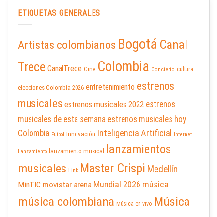
ETIQUETAS GENERALES
Bogotá
Canal
Artistas colombianos
Colombia
Trece
CanalTrece
Cine
cultura
Concierto
estrenos
entretenimiento
elecciones Colombia 2026
musicales
estrenos musicales 2022
estrenos
musicales de esta semana
estrenos musicales hoy
Inteligencia Artificial
Colombia
Innovación
Futbol
Internet
lanzamientos
lanzamiento musical
Lanzamiento
Master Crispi
musicales
Medellín
Link
Mundial 2026
música
movistar arena
MinTIC
música colombiana
Música
Música en vivo