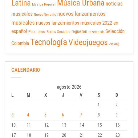
Latina
Música Urbana
noticias
Música Popular
nuevos lanzamientos
musicales
Nuevo Sencillo
musicales
nuevos lanzamientos musicales 2022 en
español
Selección
reguetón
Pop Latino
Redes Sociales
rezeteando
Tecnología
Videojuegos
Colombia
zetadj
CALENDARIO
agosto 2026
L
M
X
J
V
S
D
1
2
3
4
5
6
7
8
9
10
11
12
13
14
15
16
17
18
19
20
21
22
23