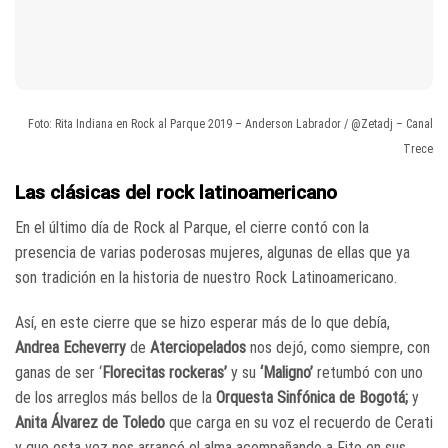
Foto: Rita Indiana en Rock al Parque 2019 – Anderson Labrador / @Zetadj – Canal
Trece
Las clásicas del rock latinoamericano
En el último día de Rock al Parque, el cierre contó con la
presencia de varias poderosas mujeres, algunas de ellas que ya
son tradición en la historia de nuestro Rock Latinoamericano.
Así, en este cierre que se hizo esperar más de lo que debía,
Andrea Echeverry
de
Aterciopelados
nos dejó, como siempre, con
ganas de ser ‘
Florecitas rockeras’
y su
‘Maligno’
retumbó con uno
de los arreglos más bellos de la
Orquesta Sinfónica de Bogotá;
y
Anita Álvarez de Toledo
que carga en su voz el recuerdo de Cerati
y que esta vez nos arrancó el alma acompañando a Fito en sus