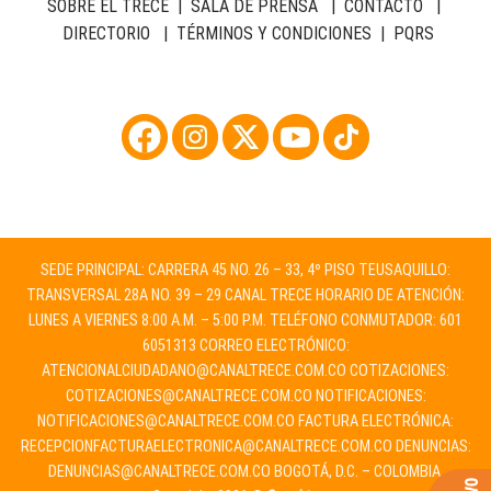
SOBRE EL TRECE
|
SALA DE PRENSA
|
CONTACTO
|
DIRECTORIO
|
TÉRMINOS Y CONDICIONES
|
PQRS
SEDE PRINCIPAL: CARRERA 45 NO. 26 – 33, 4º PISO TEUSAQUILLO:
TRANSVERSAL 28A NO. 39 – 29 CANAL TRECE HORARIO DE ATENCIÓN:
LUNES A VIERNES 8:00 A.M. – 5:00 P.M. TELÉFONO CONMUTADOR: 601
6051313 CORREO ELECTRÓNICO:
ATENCIONALCIUDADANO@CANALTRECE.COM.CO
COTIZACIONES:
COTIZACIONES@CANALTRECE.COM.CO
NOTIFICACIONES:
NOTIFICACIONES@CANALTRECE.COM.CO
FACTURA ELECTRÓNICA:
RECEPCIONFACTURAELECTRONICA@CANALTRECE.COM.CO
DENUNCIAS:
DENUNCIAS@CANALTRECE.COM.CO
BOGOTÁ, D.C. – COLOMBIA.