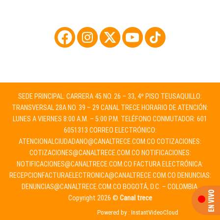
SEDE PRINCIPAL: CARRERA 45 NO. 26 – 33, 4º PISO TEUSAQUILLO:
TRANSVERSAL 28A NO. 39 – 29 CANAL TRECE HORARIO DE ATENCIÓN:
LUNES A VIERNES 8:00 A.M. – 5:00 P.M. TELÉFONO CONMUTADOR: 601
6051313 CORREO ELECTRÓNICO:
ATENCIONALCIUDADANO@CANALTRECE.COM.CO
COTIZACIONES:
COTIZACIONES@CANALTRECE.COM.CO
NOTIFICACIONES:
NOTIFICACIONES@CANALTRECE.COM.CO
FACTURA ELECTRÓNICA:
RECEPCIONFACTURAELECTRONICA@CANALTRECE.COM.CO
DENUNCIAS:
DENUNCIAS@CANALTRECE.COM.CO
BOGOTÁ, D.C. – COLOMBIA.
Copyright 2026 ©
Canal trece
Powered by :
InstantVideoCloud