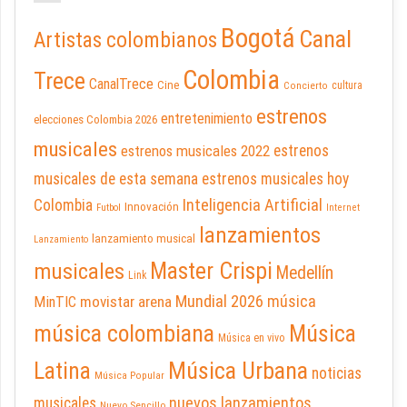
Bogotá
Canal
Artistas colombianos
Colombia
Trece
CanalTrece
Cine
cultura
Concierto
estrenos
entretenimiento
elecciones Colombia 2026
musicales
estrenos musicales 2022
estrenos
musicales de esta semana
estrenos musicales hoy
Inteligencia Artificial
Colombia
Innovación
Futbol
Internet
lanzamientos
lanzamiento musical
Lanzamiento
Master Crispi
musicales
Medellín
Link
Mundial 2026
música
movistar arena
MinTIC
música colombiana
Música
Música en vivo
Latina
Música Urbana
noticias
Música Popular
nuevos lanzamientos
musicales
Nuevo Sencillo