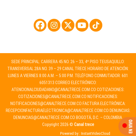
SEDE PRINCIPAL: CARRERA 45 NO. 26 – 33, 4º PISO TEUSAQUILLO:
TRANSVERSAL 28A NO. 39 – 29 CANAL TRECE HORARIO DE ATENCIÓN:
LUNES A VIERNES 8:00 A.M. – 5:00 P.M. TELÉFONO CONMUTADOR: 601
6051313 CORREO ELECTRÓNICO:
ATENCIONALCIUDADANO@CANALTRECE.COM.CO
COTIZACIONES:
COTIZACIONES@CANALTRECE.COM.CO
NOTIFICACIONES:
NOTIFICACIONES@CANALTRECE.COM.CO
FACTURA ELECTRÓNICA:
RECEPCIONFACTURAELECTRONICA@CANALTRECE.COM.CO
DENUNCIAS:
DENUNCIAS@CANALTRECE.COM.CO
BOGOTÁ, D.C. – COLOMBIA.
Copyright 2026 ©
Canal trece
Powered by :
InstantVideoCloud