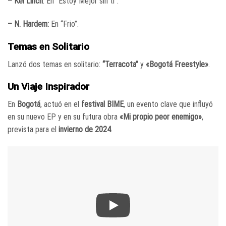
– Kei Linch
: En “Estoy Mejor sin ti”.
– N. Hardem:
En “Frio”.
Temas en Solitario
Lanzó dos temas en solitario:
“Terracota”
y
«Bogotá Freestyle»
.
Un Viaje Inspirador
En
Bogotá
, actuó en el
festival BIME
, un evento clave que influyó
en su nuevo EP y en su futura obra
«Mi propio peor enemigo»
,
prevista para el
invierno de 2024
.