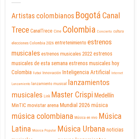
Bogotá
Canal
Artistas colombianos
Colombia
Trece
CanalTrece
Cine
cultura
Concierto
estrenos
entretenimiento
elecciones Colombia 2026
musicales
estrenos musicales 2022
estrenos
musicales de esta semana
estrenos musicales hoy
Inteligencia Artificial
Colombia
Innovación
Futbol
Internet
lanzamientos
lanzamiento musical
Lanzamiento
Master Crispi
musicales
Medellín
Link
Mundial 2026
música
movistar arena
MinTIC
música colombiana
Música
Música en vivo
Latina
Música Urbana
noticias
Música Popular