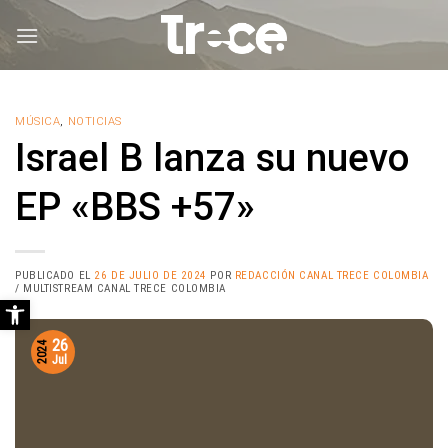
Saltar
al
contenido
MÚSICA
,
NOTICIAS
Israel B lanza su nuevo
EP «BBS +57»
PUBLICADO EL
26 DE JULIO DE 2024
POR
REDACCIÓN CANAL TRECE COLOMBIA
/ MULTISTREAM CANAL TRECE COLOMBIA
Abrir barra de herramientas
26
2024
Jul