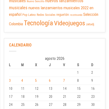
nuevos lanzamientos
musicales
Nuevo Sencillo
musicales
nuevos lanzamientos musicales 2022 en
español
Selección
reguetón
Pop Latino
Redes Sociales
rezeteando
Tecnología
Videojuegos
Colombia
zetadj
CALENDARIO
agosto 2026
L
M
X
J
V
S
D
1
2
3
4
5
6
7
8
9
10
11
12
13
14
15
16
17
18
19
20
21
22
23
24
25
26
27
28
29
30