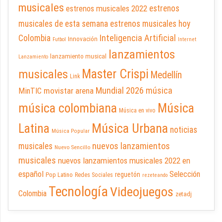
musicales
estrenos musicales 2022
estrenos
musicales de esta semana
estrenos musicales hoy
Inteligencia Artificial
Colombia
Innovación
Futbol
Internet
lanzamientos
lanzamiento musical
Lanzamiento
Master Crispi
musicales
Medellín
Link
Mundial 2026
música
movistar arena
MinTIC
música colombiana
Música
Música en vivo
Latina
Música Urbana
noticias
Música Popular
nuevos lanzamientos
musicales
Nuevo Sencillo
musicales
nuevos lanzamientos musicales 2022 en
español
Selección
reguetón
Pop Latino
Redes Sociales
rezeteando
Tecnología
Videojuegos
Colombia
zetadj