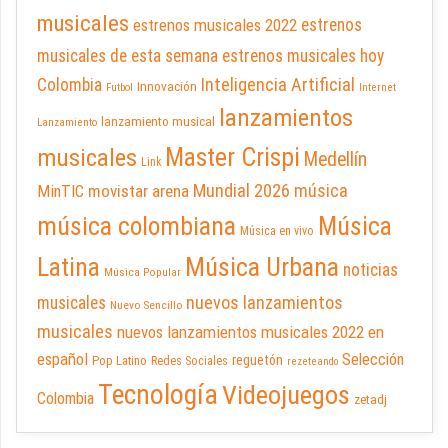
musicales
estrenos musicales 2022
estrenos
musicales de esta semana
estrenos musicales hoy
Inteligencia Artificial
Colombia
Innovación
Futbol
Internet
lanzamientos
lanzamiento musical
Lanzamiento
Master Crispi
musicales
Medellín
Link
Mundial 2026
música
movistar arena
MinTIC
música colombiana
Música
Música en vivo
Latina
Música Urbana
noticias
Música Popular
nuevos lanzamientos
musicales
Nuevo Sencillo
musicales
nuevos lanzamientos musicales 2022 en
español
Selección
reguetón
Pop Latino
Redes Sociales
rezeteando
Tecnología
Videojuegos
Colombia
zetadj