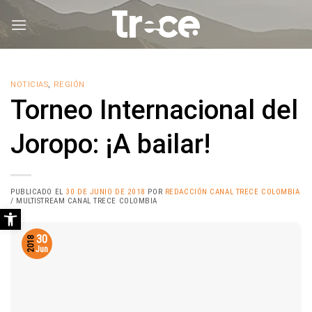
Saltar
al
contenido
NOTICIAS
,
REGIÓN
Torneo Internacional del
Joropo: ¡A bailar!
PUBLICADO EL
30 DE JUNIO DE 2018
POR
REDACCIÓN CANAL TRECE COLOMBIA
/ MULTISTREAM CANAL TRECE COLOMBIA
Abrir barra de herramientas
30
2018
Jun