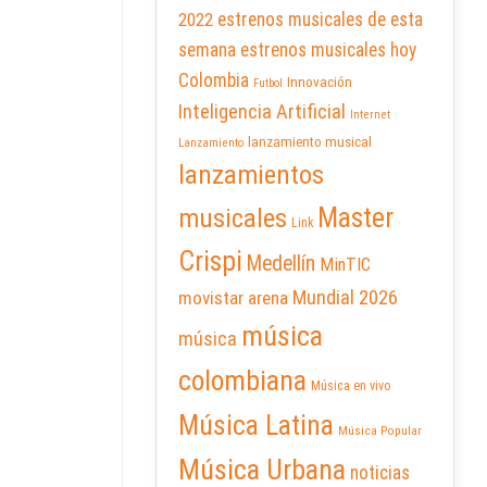
2022
estrenos musicales de esta
semana
estrenos musicales hoy
Colombia
Innovación
Futbol
Inteligencia Artificial
Internet
lanzamiento musical
Lanzamiento
lanzamientos
Master
musicales
Link
Crispi
Medellín
MinTIC
Mundial 2026
movistar arena
música
música
colombiana
Música en vivo
Música Latina
Música Popular
Música Urbana
noticias