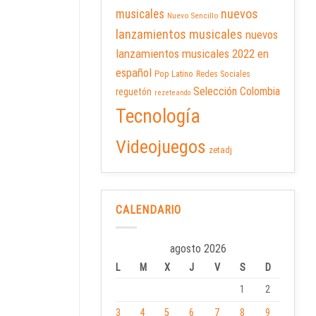
nuevos
musicales
Nuevo Sencillo
lanzamientos musicales
nuevos
lanzamientos musicales 2022 en
español
Pop Latino
Redes Sociales
Selección Colombia
reguetón
rezeteando
Tecnología
Videojuegos
zetadj
CALENDARIO
agosto 2026
L
M
X
J
V
S
D
1
2
3
4
5
6
7
8
9