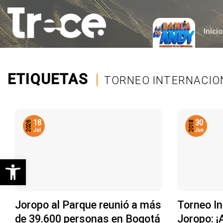
Saltar
al
contenido
Inicio
ETIQUETAS
|
TORNEO INTERNACIO
18
30
2026
2018
Jul
Jun
Abrir barra de herramientas
Joropo al Parque reunió a más
Torneo In
de 39.600 personas en Bogotá
Joropo: ¡A