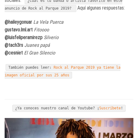
sociales:
¿Cuál es tu banda o artista favorito en este
Aquí algunas respuestas:
anuncio de Rock al Parque 2019?
@haileygonuar
La Vela Puerca
gustavo.lml.art
Fitoooo
@luisfeliperamirezp
Silverio
@tach3rs
Juanes papá
@cesniet
El Gran Silencio
También puedes leer:
Rock al Parque 2019 ya tiene la
imagen oficial por sus 25 años
¿Ya conoces nuestro canal de Youtube? ¡
Suscríbete
!