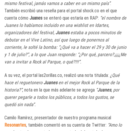
mismo festival, jamás vamos a caber en un mismo país”
.
También escribió una reseña para el portal shock.co en el que
cuenta cómo
Juanes
se enteró que estaría en RAP:
“el nombre de
Juanes lo habíamos incluido en una wishlist en Idartes,
organizadores del festival,
Juanes
estaba a pocos minutos de
debutar en el Vive Latino, así que luego de ponernos al
corriente, le solté la bomba: “¿Qué va a hacer el 29 y 30 de junio
y 1 de julio?”, a lo que Juan responde: “¿Por qué, parcero?,¡¡¡¿Me
van a invitar a Rock al Parque, o qué?!!!”.
A su vez, el portal las2orillas.co, realizó una nota titulada:
¿Qué
hace el reguetonero
Juanes
en el mejor Rock al Parque de la
historia?”
, nota en la que más adelante se agrega
“
Juanes
, por
querer pegarle a todos los públicos, a todos los gustos, se
quedó sin nada”.
Camilo Ramírez, presentador de nuestro programa musical
Resonantes
, también comentó en su cuenta de Twitter:
“Amo lo