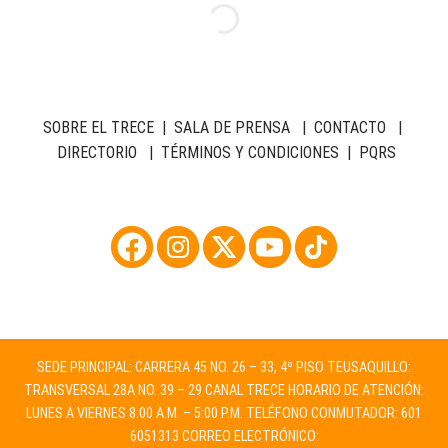
SOBRE EL TRECE
|
SALA DE PRENSA
|
CONTACTO
|
DIRECTORIO
|
TÉRMINOS Y CONDICIONES
|
PQRS
SEDE PRINCIPAL: CARRERA 45 NO. 26 – 33, 4º PISO TEUSAQUILLO:
TRANSVERSAL 28A NO. 39 – 29 CANAL TRECE HORARIO DE ATENCIÓN:
LUNES A VIERNES 8:00 A.M. – 5:00 P.M. TELÉFONO CONMUTADOR: 601
6051313 CORREO ELECTRÓNICO: