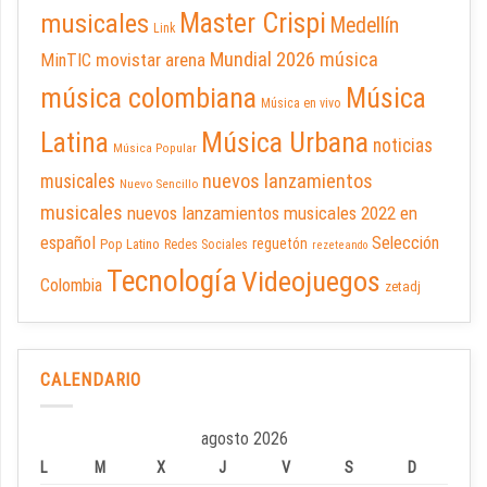
Master Crispi
musicales
Medellín
Link
Mundial 2026
música
movistar arena
MinTIC
música colombiana
Música
Música en vivo
Latina
Música Urbana
noticias
Música Popular
nuevos lanzamientos
musicales
Nuevo Sencillo
musicales
nuevos lanzamientos musicales 2022 en
español
Selección
reguetón
Pop Latino
Redes Sociales
rezeteando
Tecnología
Videojuegos
Colombia
zetadj
CALENDARIO
agosto 2026
L
M
X
J
V
S
D