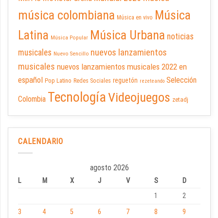
música colombiana
Música
Música en vivo
Latina
Música Urbana
noticias
Música Popular
nuevos lanzamientos
musicales
Nuevo Sencillo
musicales
nuevos lanzamientos musicales 2022 en
español
Selección
reguetón
Pop Latino
Redes Sociales
rezeteando
Tecnología
Videojuegos
Colombia
zetadj
CALENDARIO
agosto 2026
L
M
X
J
V
S
D
1
2
3
4
5
6
7
8
9