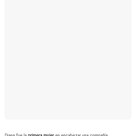
Diana fue la
primera mujer
en encabezar una compañía