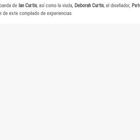
 banda de
Ian Curtis
; así como la viuda,
Deborah Curtis
; el diseñador,
Pete
te de este compilado de experiencias.