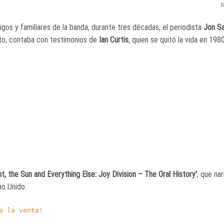
F
igos y familiares de la banda, durante tres décadas; el periodista
Jon S
to, contaba con testimonios de
Ian Curtis
, quien se quitó la vida en 1980
ht, the Sun and Everything Else: Joy Division – The Oral History'
, que nar
o Unido.
a la venta!