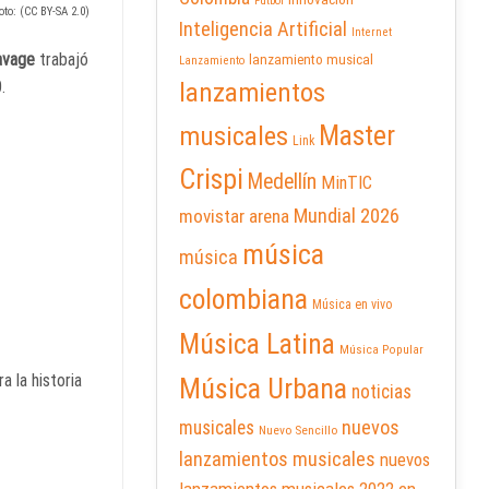
Futbol
oto: (CC BY-SA 2.0)
Inteligencia Artificial
Internet
avage
trabajó
lanzamiento musical
Lanzamiento
.
lanzamientos
Master
musicales
Link
Crispi
Medellín
MinTIC
Mundial 2026
movistar arena
música
música
colombiana
Música en vivo
Música Latina
Música Popular
ra la historia
Música Urbana
noticias
nuevos
musicales
Nuevo Sencillo
lanzamientos musicales
nuevos