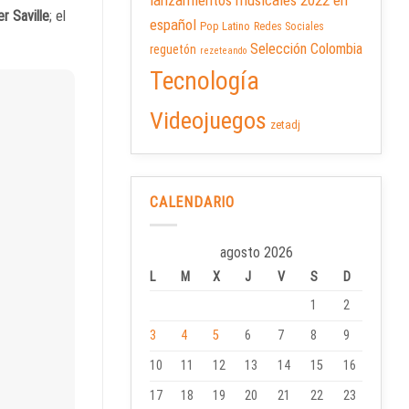
lanzamientos musicales 2022 en
r Saville
; el
español
Pop Latino
Redes Sociales
Selección Colombia
reguetón
rezeteando
Tecnología
Videojuegos
zetadj
CALENDARIO
agosto 2026
L
M
X
J
V
S
D
1
2
3
4
5
6
7
8
9
10
11
12
13
14
15
16
17
18
19
20
21
22
23