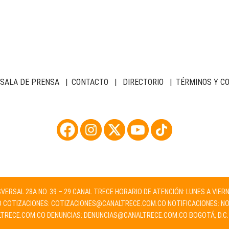
SALA DE PRENSA
|
CONTACTO
|
DIRECTORIO
|
TÉRMINOS Y C
NSVERSAL 28A NO. 39 – 29 CANAL TRECE HORARIO DE ATENCIÓN: LUNES A VIER
O
COTIZACIONES:
COTIZACIONES@CANALTRECE.COM.CO
NOTIFICACIONES:
NO
TRECE.COM.CO
DENUNCIAS:
DENUNCIAS@CANALTRECE.COM.CO
BOGOTÁ, D.C.