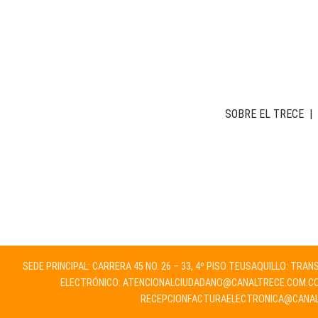
SOBRE EL TRECE
|
SEDE PRINCIPAL: CARRERA 45 NO. 26 – 33, 4º PISO TEUSAQUILLO: TRA
ELECTRÓNICO:
ATENCIONALCIUDADANO@CANALTRECE.COM.C
RECEPCIONFACTURAELECTRONICA@CANAL