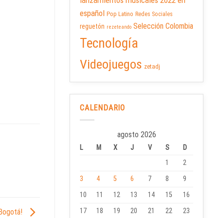
lanzamientos musicales 2022 en
español
Pop Latino
Redes Sociales
Selección Colombia
reguetón
rezeteando
Tecnología
Videojuegos
zetadj
CALENDARIO
agosto 2026
L
M
X
J
V
S
D
1
2
3
4
5
6
7
8
9
10
11
12
13
14
15
16
17
18
19
20
21
22
23
 Bogotá!