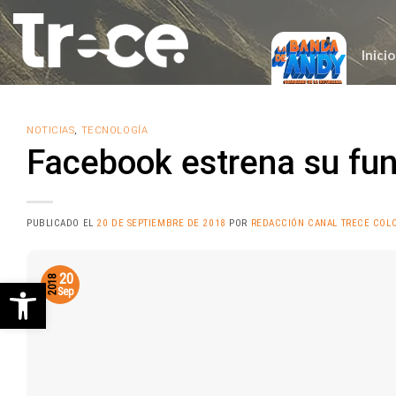
Saltar
al
contenido
Inicio
NOTICIAS
,
TECNOLOGÍA
Facebook estrena su fun
PUBLICADO EL
20 DE SEPTIEMBRE DE 2018
POR
REDACCIÓN CANAL TRECE COL
20
Abrir barra de herramientas
2018
Sep