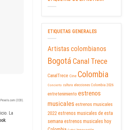
ETIQUETAS GENERALES
Artistas colombianos
Bogotá
Canal Trece
Colombia
CanalTrece
Cine
elecciones Colombia 2026
cultura
Concierto
estrenos
entretenimiento
 Pexels.com (CC0).
musicales
estrenos musicales
icio. La
2022
estrenos musicales de esta
ook
.
semana
estrenos musicales hoy
Colombia
Innovación