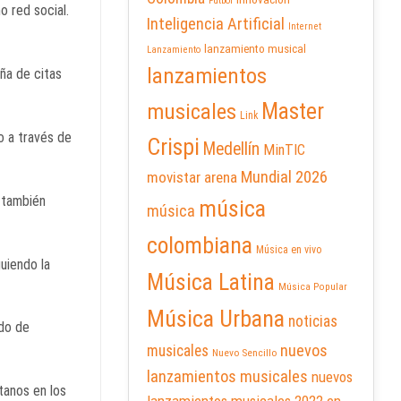
Futbol
o red social.
Inteligencia Artificial
Internet
lanzamiento musical
Lanzamiento
lanzamientos
ña de citas
Master
musicales
Link
o a través de
Crispi
Medellín
MinTIC
Mundial 2026
movistar arena
 también
música
música
colombiana
Música en vivo
guiendo la
Música Latina
Música Popular
Música Urbana
noticias
ado de
nuevos
musicales
Nuevo Sencillo
lanzamientos musicales
nuevos
tanos en los