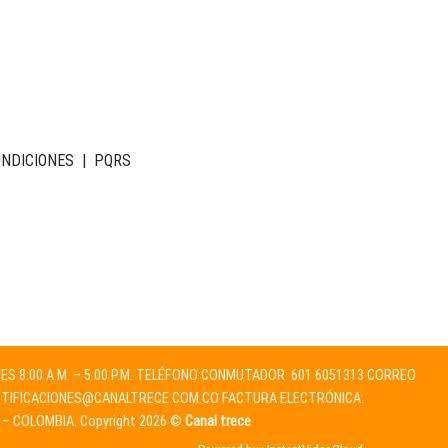
ONDICIONES
|
PQRS
NES 8:00 A.M. – 5:00 P.M. TELÉFONO CONMUTADOR: 601 6051313 CORREO
TIFICACIONES@CANALTRECE.COM.CO
FACTURA ELECTRÓNICA:
 – COLOMBIA. Copyright 2026 ©
Canal trece