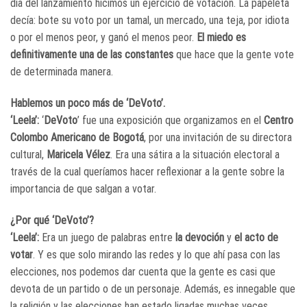
día del lanzamiento hicimos un ejercicio de votación. La papeleta
decía: bote su voto por un tamal, un mercado, una teja, por idiota
o por el menos peor, y ganó el menos peor.
El miedo es
definitivamente una de las constantes
que hace que la gente vote
de determinada manera.
Hablemos un poco más de ‘DeVoto’.
‘Leela’:
‘
DeVoto
’ fue una exposición que organizamos en el
Centro
Colombo Americano de Bogotá
, por una invitación de su directora
cultural,
Maricela Vélez
. Era una sátira a la situación electoral a
través de la cual queríamos hacer reflexionar a la gente sobre la
importancia de que salgan a votar.
¿Por qué ‘DeVoto’?
‘Leela’:
Era un juego de palabras entre
la devoción
y
el acto de
votar
. Y es que solo mirando las redes y lo que ahí pasa con las
elecciones, nos podemos dar cuenta que la gente es casi que
devota de un partido o de un personaje. Además, es innegable que
la religión y las elecciones han estado ligadas muchas veces.