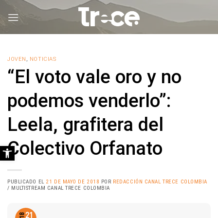
Saltar
al
contenido
JOVEN
,
NOTICIAS
“El voto vale oro y no
podemos venderlo”:
Leela, grafitera del
Colectivo Orfanato
Abrir barra de herramientas
PUBLICADO EL
21 DE MAYO DE 2018
POR
REDACCIÓN CANAL TRECE COLOMBIA
/ MULTISTREAM CANAL TRECE COLOMBIA
21