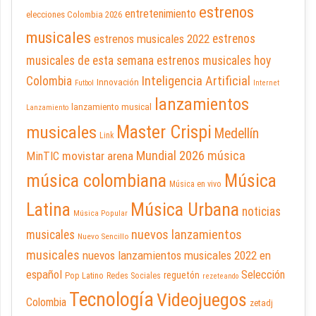
estrenos
entretenimiento
elecciones Colombia 2026
musicales
estrenos musicales 2022
estrenos
musicales de esta semana
estrenos musicales hoy
Inteligencia Artificial
Colombia
Innovación
Futbol
Internet
lanzamientos
lanzamiento musical
Lanzamiento
Master Crispi
musicales
Medellín
Link
Mundial 2026
música
movistar arena
MinTIC
música colombiana
Música
Música en vivo
Latina
Música Urbana
noticias
Música Popular
nuevos lanzamientos
musicales
Nuevo Sencillo
musicales
nuevos lanzamientos musicales 2022 en
español
Selección
reguetón
Pop Latino
Redes Sociales
rezeteando
Tecnología
Videojuegos
Colombia
zetadj