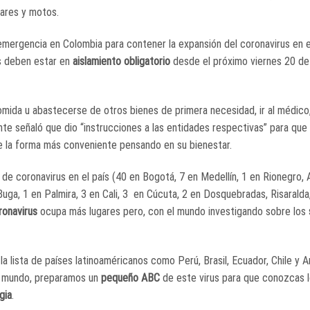
lares y motos.
emergencia en Colombia para contener la expansión del coronavirus en e
s deben estar en
aislamiento obligatorio
desde el próximo viernes 20 de
omida u abastecerse de otros bienes de primera necesidad, ir al médico,
nte señaló que dio “instrucciones a las entidades respectivas” para que
de la forma más conveniente pensando en su bienestar.
de coronavirus en el país (40 en Bogotá, 7 en Medellín, 1 en Rionegro, A
 Buga, 1 en Palmira, 3 en Cali, 3 en Cúcuta, 2 en Dosquebradas, Risaralda
ronavirus
ocupa más lugares pero, con el mundo investigando sobre los
 la lista de países latinoaméricanos como Perú, Brasil, Ecuador, Chile y 
el mundo, preparamos un
pequeño ABC
de este virus para que conozcas 
gia
.