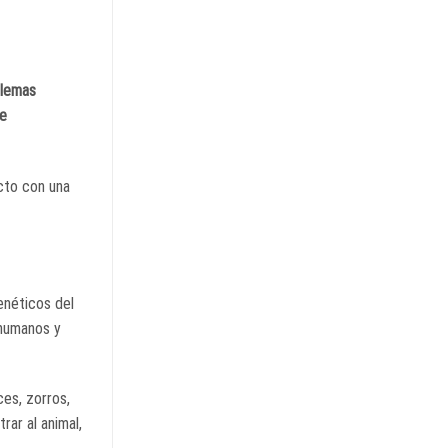
lemas
e
cto con una
enéticos del
 humanos y
ces, zorros,
trar al animal,