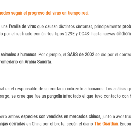
edes seguir el progreso del virus en tiempo real.
s una
familia de virus
que causan distintos síntomas, principalmente
prob
o por el resfriado común -los tipos 229E y OC43- hasta nuevas
síndrom
 animales a humanos
. Por ejemplo, el
SARS de 2002
se dio por el conta
romedario en Arabia Saudita
.
mal es el responsable de su contagio indirecto a humanos. Los análisis g
bargo, se cree que fue un
pangolín
infectado el que tuvo contacto con
, pero ambas
especies son vendidas en mercados chinos
, junto a avestru
anjas cerradas
en China por el brote, según el diario
The
Guardian
. Encon