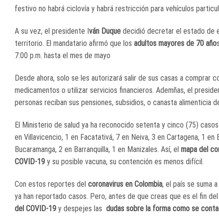
festivo no habrá ciclovía y habrá restricción para vehículos particu
A su vez, el presidente I
ván Duque
decidió decretar el estado de 
territorio. El mandatario afirmó que los
adultos mayores de 70 año
7:00 p.m. hasta el mes de mayo
Desde ahora, solo se les autorizará salir de sus casas a comprar c
medicamentos o utilizar servicios financieros. Ademñas, el preside
personas reciban sus pensiones, subsidios, o canasta alimenticia 
El Ministerio de salud ya ha reconocido setenta y cinco (75) casos 
en Villavicencio, 1 en Facatativá, 7 en Neiva, 3 en Cartagena, 1 en
Bucaramanga, 2 en Barranquilla, 1 en Manizales. Así, el
mapa del co
COVID-19
y su posible vacuna, su contención es menos difícil.
Con estos reportes del
coronavirus en Colombia
, el país se suma a
ya han reportado casos. Pero, antes de que creas que es el fin d
del COVID-19
y despejes las
dudas sobre la forma como se conta