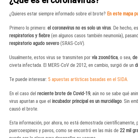
¿Qué es el coronavirus?
¿Quieres estar siempre informado sobre el brote?
En este mapa pu
Primero lo primero:
el coronavirus no es solo un virus
. De hecho, e
respiratorios y fiebre
(en algunos casos también neumonía), pasand
respiratorio agudo severo
(SRAS-CoV).
Usualmente, estos virus se transmiten por
vía zoonótica
, o sea,
de
civeta infectada. El MERS-CoV de 2012, en cambio, surgió de un
d
Te puede interesar:
5 apuestas artísticas basadas en el SIDA.
En el caso del
reciente brote de Covid-19
, aún no se sabe qué ani
virus apuntan a que el
incubador principal es un murciélago
. Sin em
causó el brote.
Esta información, por ahora, no está demostrada científicamente
puercoespines y pavos, como se encontró en las más de
22 mil gr