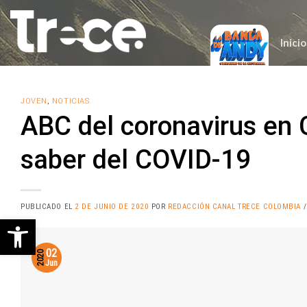
Saltar
al
contenido
Inicio
JOVEN
,
NOTICIAS
ABC del coronavirus en 
saber del COVID-19
PUBLICADO EL
2 DE JUNIO DE 2020
POR
REDACCIÓN CANAL TRECE COLOMBIA
/
Abrir barra de herramientas
02
2020
Jun