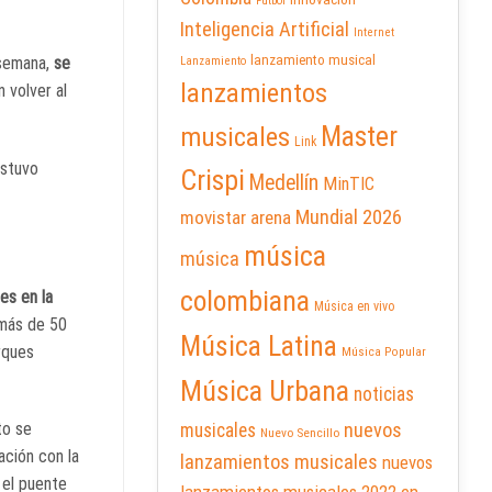
Futbol
Inteligencia Artificial
Internet
lanzamiento musical
 semana,
se
Lanzamiento
lanzamientos
 volver al
Master
musicales
Link
estuvo
Crispi
Medellín
MinTIC
Mundial 2026
movistar arena
música
música
colombiana
es en la
Música en vivo
 más de 50
Música Latina
rques
Música Popular
Música Urbana
noticias
nuevos
to se
musicales
Nuevo Sencillo
ación con la
lanzamientos musicales
nuevos
 el puente