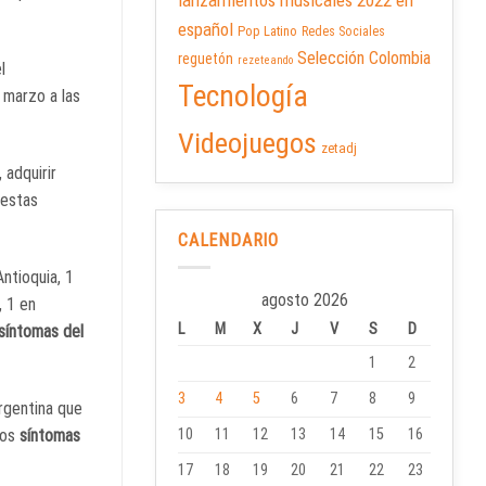
lanzamientos musicales 2022 en
español
Pop Latino
Redes Sociales
Selección Colombia
reguetón
rezeteando
l
Tecnología
 marzo a las
Videojuegos
zetadj
 adquirir
 estas
CALENDARIO
ntioquia, 1
agosto 2026
, 1 en
L
M
X
J
V
S
D
síntomas del
1
2
3
4
5
6
7
8
9
Argentina que
los
síntomas
10
11
12
13
14
15
16
17
18
19
20
21
22
23