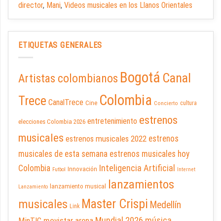
director
,
Mani
,
Videos musicales en los Llanos Orientales
ETIQUETAS GENERALES
Bogotá
Canal
Artistas colombianos
Colombia
Trece
CanalTrece
Cine
cultura
Concierto
estrenos
entretenimiento
elecciones Colombia 2026
musicales
estrenos musicales 2022
estrenos
musicales de esta semana
estrenos musicales hoy
Inteligencia Artificial
Colombia
Innovación
Futbol
Internet
lanzamientos
lanzamiento musical
Lanzamiento
Master Crispi
musicales
Medellín
Link
Mundial 2026
música
movistar arena
MinTIC