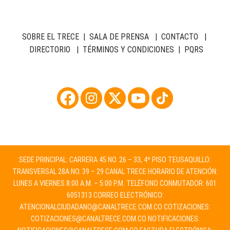
SOBRE EL TRECE
|
SALA DE PRENSA
|
CONTACTO
|
DIRECTORIO
|
TÉRMINOS Y CONDICIONES
|
PQRS
SEDE PRINCIPAL: CARRERA 45 NO. 26 – 33, 4º PISO TEUSAQUILLO:
TRANSVERSAL 28A NO. 39 – 29 CANAL TRECE HORARIO DE ATENCIÓN:
LUNES A VIERNES 8:00 A.M. – 5:00 P.M. TELÉFONO CONMUTADOR: 601
6051313 CORREO ELECTRÓNICO:
ATENCIONALCIUDADANO@CANALTRECE.COM.CO
COTIZACIONES:
COTIZACIONES@CANALTRECE.COM.CO
NOTIFICACIONES: