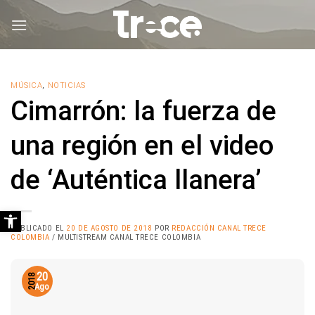
Saltar
al
contenido
MÚSICA
,
NOTICIAS
Cimarrón: la fuerza de
una región en el video
de ‘Auténtica llanera’
Abrir barra de herramientas
PUBLICADO EL
20 DE AGOSTO DE 2018
POR
REDACCIÓN CANAL TRECE
COLOMBIA
/ MULTISTREAM CANAL TRECE COLOMBIA
20
2018
Ago