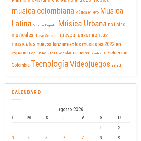
música colombiana
Música
Música en vivo
Latina
Música Urbana
noticias
Música Popular
nuevos lanzamientos
musicales
Nuevo Sencillo
musicales
nuevos lanzamientos musicales 2022 en
español
Selección
reguetón
Pop Latino
Redes Sociales
rezeteando
Tecnología
Videojuegos
Colombia
zetadj
CALENDARIO
agosto 2026
L
M
X
J
V
S
D
1
2
3
4
5
6
7
8
9