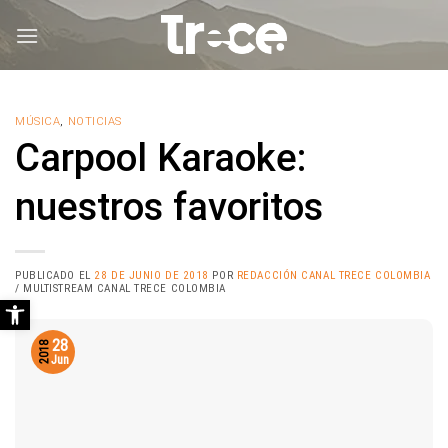
Saltar
al
contenido
MÚSICA
,
NOTICIAS
Carpool Karaoke:
nuestros favoritos
PUBLICADO EL
28 DE JUNIO DE 2018
POR
REDACCIÓN CANAL TRECE COLOMBIA
/ MULTISTREAM CANAL TRECE COLOMBIA
Abrir barra de herramientas
28
2018
Jun