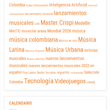
Inteligencia Artificial
Colombia
Innovación
Futbol
Internet
lanzamientos
lanzamiento musical
Lanzamiento
Master Crispi
musicales
Medellín
Link
Mundial 2026
música
movistar arena
MinTIC
música colombiana
Música
Música en vivo
Latina
Música Urbana
noticias
Música Popular
nuevos lanzamientos
musicales
Nuevo Sencillo
musicales
nuevos lanzamientos musicales 2022 en
español
Selección
reguetón
Pop Latino
Redes Sociales
rezeteando
Tecnología
Videojuegos
Colombia
zetadj
CALENDARIO