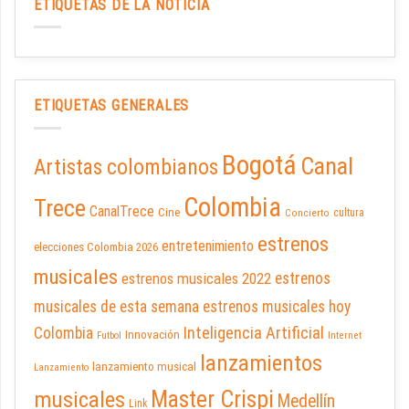
ETIQUETAS DE LA NOTICIA
ETIQUETAS GENERALES
Bogotá
Canal
Artistas colombianos
Colombia
Trece
CanalTrece
Cine
cultura
Concierto
estrenos
entretenimiento
elecciones Colombia 2026
musicales
estrenos musicales 2022
estrenos
musicales de esta semana
estrenos musicales hoy
Inteligencia Artificial
Colombia
Innovación
Futbol
Internet
lanzamientos
lanzamiento musical
Lanzamiento
Master Crispi
musicales
Medellín
Link