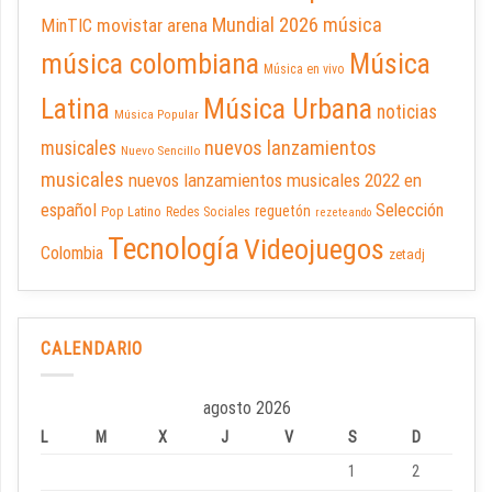
Mundial 2026
música
movistar arena
MinTIC
música colombiana
Música
Música en vivo
Latina
Música Urbana
noticias
Música Popular
nuevos lanzamientos
musicales
Nuevo Sencillo
musicales
nuevos lanzamientos musicales 2022 en
español
Selección
reguetón
Pop Latino
Redes Sociales
rezeteando
Tecnología
Videojuegos
Colombia
zetadj
CALENDARIO
agosto 2026
L
M
X
J
V
S
D
1
2