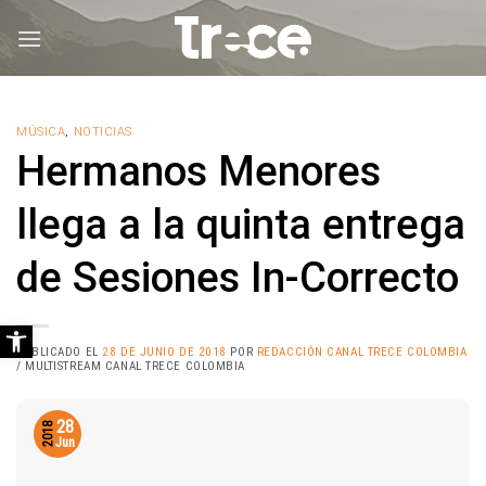
Saltar
al
contenido
MÚSICA
,
NOTICIAS
Hermanos Menores
llega a la quinta entrega
de Sesiones In-Correcto
Abrir barra de herramientas
PUBLICADO EL
28 DE JUNIO DE 2018
POR
REDACCIÓN CANAL TRECE COLOMBIA
/ MULTISTREAM CANAL TRECE COLOMBIA
28
2018
Jun