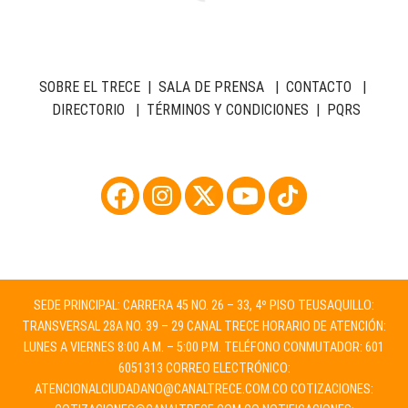
SOBRE EL TRECE
|
SALA DE PRENSA
|
CONTACTO
|
DIRECTORIO
|
TÉRMINOS Y CONDICIONES
|
PQRS
SEDE PRINCIPAL: CARRERA 45 NO. 26 – 33, 4º PISO TEUSAQUILLO:
TRANSVERSAL 28A NO. 39 – 29 CANAL TRECE HORARIO DE ATENCIÓN:
LUNES A VIERNES 8:00 A.M. – 5:00 P.M. TELÉFONO CONMUTADOR: 601
6051313 CORREO ELECTRÓNICO:
ATENCIONALCIUDADANO@CANALTRECE.COM.CO
COTIZACIONES: