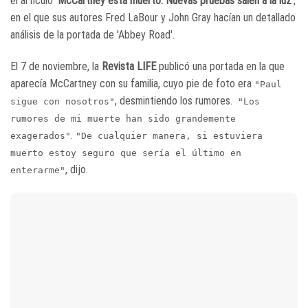
el artículo
'McCartney está muerto: Nuevas pruebas salen a la luz'
,
en el que sus autores Fred LaBour y John Gray hacían un detallado
análisis de la portada de 'Abbey Road'.
El 7 de noviembre, la
Revista LIFE
publicó una portada en la que
aparecía McCartney con su familia, cuyo pie de foto era
"Paul
, desmintiendo los rumores.
sigue con nosotros"
"Los
rumores de mi muerte han sido grandemente
.
exagerados"
"De cualquier manera, si estuviera
muerto estoy seguro que sería el último en
, dijo.
enterarme"