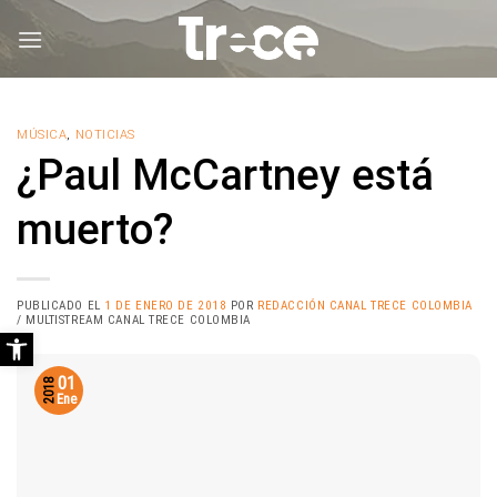
Saltar
al
contenido
MÚSICA
,
NOTICIAS
¿Paul McCartney está
muerto?
PUBLICADO EL
1 DE ENERO DE 2018
POR
REDACCIÓN CANAL TRECE COLOMBIA
/ MULTISTREAM CANAL TRECE COLOMBIA
Abrir barra de herramientas
01
2018
Ene