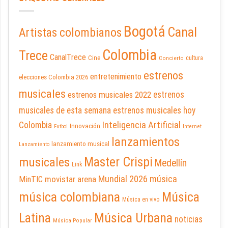
Bogotá
Canal
Artistas colombianos
Colombia
Trece
CanalTrece
Cine
cultura
Concierto
estrenos
entretenimiento
elecciones Colombia 2026
musicales
estrenos musicales 2022
estrenos
musicales de esta semana
estrenos musicales hoy
Inteligencia Artificial
Colombia
Innovación
Futbol
Internet
lanzamientos
lanzamiento musical
Lanzamiento
Master Crispi
musicales
Medellín
Link
Mundial 2026
música
movistar arena
MinTIC
música colombiana
Música
Música en vivo
Latina
Música Urbana
noticias
Música Popular