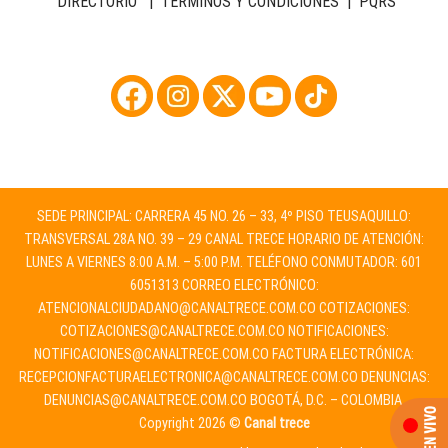
DIRECTORIO
|
TÉRMINOS Y CONDICIONES
|
PQRS
SEDE PRINCIPAL: CARRERA 45 NO. 26 – 33, 4º PISO TEUSAQUILLO:
TRANSVERSAL 28A NO. 39 – 29 CANAL TRECE HORARIO DE ATENCIÓN:
LUNES A VIERNES 8:00 A.M. – 5:00 P.M. TELÉFONO CONMUTADOR: 601
6051313 CORREO ELECTRÓNICO:
ATENCIONALCIUDADANO@CANALTRECE.COM.CO
COTIZACIONES:
COTIZACIONES@CANALTRECE.COM.CO
NOTIFICACIONES:
NOTIFICACIONES@CANALTRECE.COM.CO
FACTURA ELECTRÓNICA:
RECEPCIONFACTURAELECTRONICA@CANALTRECE.COM.CO
DENUNCIAS:
DENUNCIAS@CANALTRECE.COM.CO
BOGOTÁ, D.C. – COLOMBIA.
Copyright 2026 ©
Canal trece