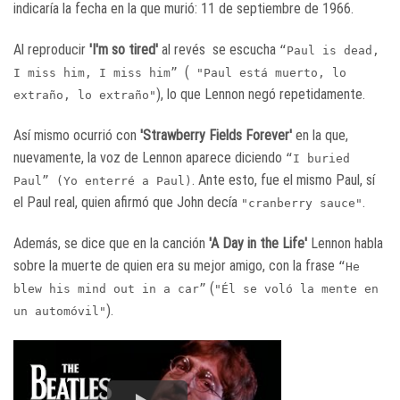
indicaría la fecha en la que murió: 11 de septiembre de 1966.
Al reproducir
'I'm so tired'
al revés se escucha
“Paul is dead,
(
I miss him, I miss him”
"Paul está muerto, lo
), lo que Lennon negó repetidamente.
extraño, lo extraño"
Así mismo ocurrió con
'Strawberry Fields Forever'
en la que,
nuevamente, la voz de Lennon aparece diciendo
“I buried
. Ante esto, fue el mismo Paul, sí
Paul” (Yo enterré a Paul)
el Paul real, quien afirmó que John decía
.
"cranberry sauce"
Además, se dice que en la canción
'A Day in the Life'
Lennon habla
sobre la muerte de quien era su mejor amigo, con la frase
“He
(
blew his mind out in a car”
"Él se voló la mente en
).
un automóvil"