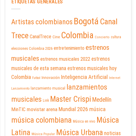
ETIQUETAS GENERALES
Bogotá
Canal
Artistas colombianos
Colombia
Trece
CanalTrece
Cine
cultura
Concierto
estrenos
entretenimiento
elecciones Colombia 2026
musicales
estrenos musicales 2022
estrenos
musicales de esta semana
estrenos musicales hoy
Inteligencia Artificial
Colombia
Innovación
Futbol
Internet
lanzamientos
lanzamiento musical
Lanzamiento
Master Crispi
musicales
Medellín
Link
Mundial 2026
música
movistar arena
MinTIC
música colombiana
Música
Música en vivo
Latina
Música Urbana
noticias
Música Popular