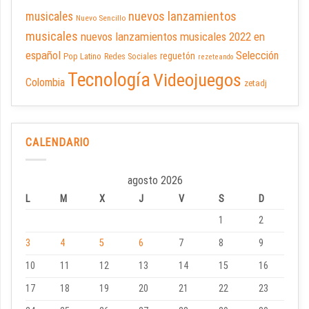
nuevos lanzamientos
musicales
Nuevo Sencillo
musicales
nuevos lanzamientos musicales 2022 en
español
Selección
reguetón
Pop Latino
Redes Sociales
rezeteando
Tecnología
Videojuegos
Colombia
zetadj
CALENDARIO
agosto 2026
L
M
X
J
V
S
D
1
2
3
4
5
6
7
8
9
10
11
12
13
14
15
16
17
18
19
20
21
22
23