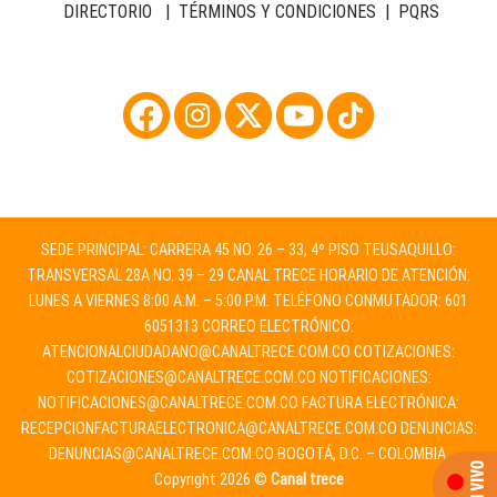
DIRECTORIO
|
TÉRMINOS Y CONDICIONES
|
PQRS
SEDE PRINCIPAL: CARRERA 45 NO. 26 – 33, 4º PISO TEUSAQUILLO:
TRANSVERSAL 28A NO. 39 – 29 CANAL TRECE HORARIO DE ATENCIÓN:
LUNES A VIERNES 8:00 A.M. – 5:00 P.M. TELÉFONO CONMUTADOR: 601
6051313 CORREO ELECTRÓNICO:
ATENCIONALCIUDADANO@CANALTRECE.COM.CO
COTIZACIONES:
COTIZACIONES@CANALTRECE.COM.CO
NOTIFICACIONES:
NOTIFICACIONES@CANALTRECE.COM.CO
FACTURA ELECTRÓNICA:
RECEPCIONFACTURAELECTRONICA@CANALTRECE.COM.CO
DENUNCIAS:
DENUNCIAS@CANALTRECE.COM.CO
BOGOTÁ, D.C. – COLOMBIA.
Copyright 2026 ©
Canal trece