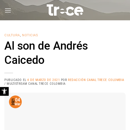
Saltar
al
contenido
CULTURA
,
NOTICIAS
Al son de Andrés
Caicedo
PUBLICADO EL
4 DE MARZO DE 2021
POR
REDACCIÓN CANAL TRECE COLOMBIA
/ MULTISTREAM CANAL TRECE COLOMBIA
Abrir barra de herramientas
04
2021
Mar