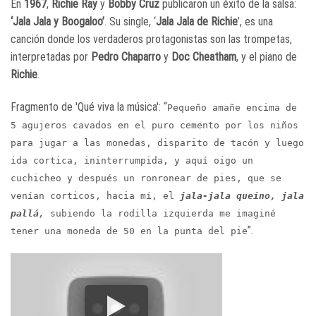
En
1967
,
Richie Ray
y
Bobby Cruz
publicaron un éxito de la salsa:
‘Jala Jala y Boogaloo’
. Su single, ‘
Jala Jala de Richie
’, es una
canción donde los verdaderos protagonistas son las trompetas,
interpretadas por
Pedro Chaparro
y
Doc Cheatham
, y el piano de
Richie
.
Fragmento de 'Qué viva la música': “
Pequeño amañe encima de
5 agujeros cavados en el puro cemento por los niños
para jugar a las monedas, disparito de tacón y luego
ida cortica, ininterrumpida, y aquí oigo un
cuchicheo y después un ronronear de pies, que se
venían corticos, hacia mí, el
jala-jala queíno, jala
pallá
,
subiendo la rodilla izquierda me imaginé
”.
tener una moneda de 50 en la punta del pie