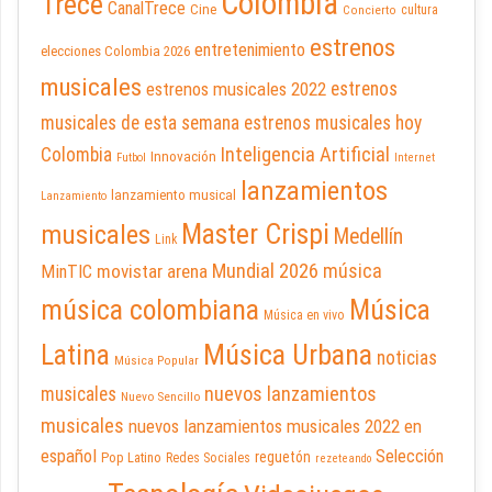
Colombia
Trece
CanalTrece
Cine
cultura
Concierto
estrenos
entretenimiento
elecciones Colombia 2026
musicales
estrenos musicales 2022
estrenos
musicales de esta semana
estrenos musicales hoy
Inteligencia Artificial
Colombia
Innovación
Futbol
Internet
lanzamientos
lanzamiento musical
Lanzamiento
Master Crispi
musicales
Medellín
Link
Mundial 2026
música
movistar arena
MinTIC
música colombiana
Música
Música en vivo
Latina
Música Urbana
noticias
Música Popular
nuevos lanzamientos
musicales
Nuevo Sencillo
musicales
nuevos lanzamientos musicales 2022 en
español
Selección
reguetón
Pop Latino
Redes Sociales
rezeteando