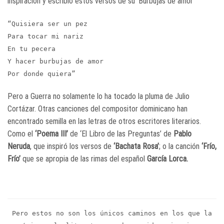
inspiración y escribió estos versos de su ‘Burbujas de amor’
“Quisiera ser un pez
Para tocar mi nariz
En tu pecera
Y hacer burbujas de amor
Por donde quiera”
Pero a Guerra no solamente lo ha tocado la pluma de Julio
Cortázar. Otras canciones del compositor dominicano han
encontrado semilla en las letras de otros escritores literarios.
Como el
‘Poema III’
de ‘El Libro de las Preguntas’ de
Pablo
Neruda
, que inspiró los versos de
‘Bachata Rosa’
; o la canción
‘Frío,
Frío’
que se apropia de las rimas del español
García Lorca.
Pero estos no son los únicos caminos en los que la