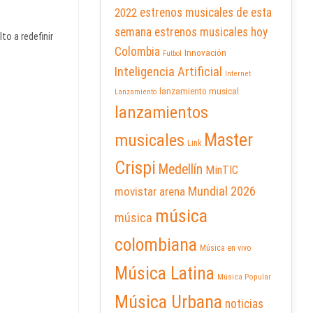
2022
estrenos musicales de esta
semana
estrenos musicales hoy
to a redefinir
Colombia
Innovación
Futbol
Inteligencia Artificial
Internet
lanzamiento musical
Lanzamiento
lanzamientos
Master
musicales
Link
Crispi
Medellín
MinTIC
Mundial 2026
movistar arena
música
música
colombiana
Música en vivo
Música Latina
Música Popular
Música Urbana
noticias