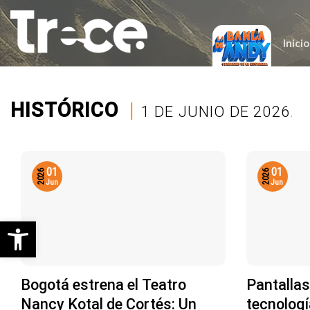
Saltar
al
contenido
Inicio
HISTÓRICO
|
1 DE JUNIO DE 2026
.
01
01
2026
2026
Jun
Jun
Abrir barra de herramientas
Bogotá estrena el Teatro
Pantallas
Nancy Kotal de Cortés: Un
tecnologí