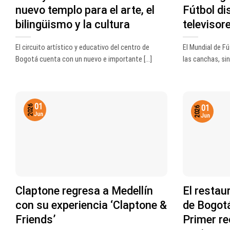
nuevo templo para el arte, el
Fútbol di
bilingüismo y la cultura
televisor
El circuito artístico y educativo del centro de
El Mundial de F
Bogotá cuenta con un nuevo e importante [...]
las canchas, sin
01
01
2026
2026
Jun
Jun
Claptone regresa a Medellín
El restau
con su experiencia ‘Claptone &
de Bogotá 
Friends’
Primer re