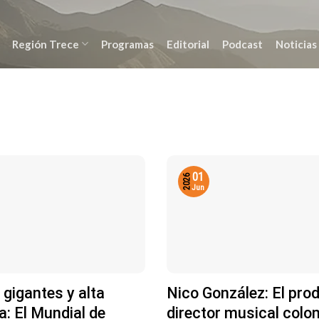
Región Trece
Programas
Editorial
Podcast
Noticias
01
2026
Jun
 gigantes y alta
Nico González: El pro
a: El Mundial de
director musical col