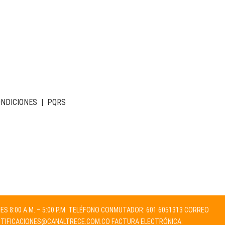
ONDICIONES
|
PQRS
NES 8:00 A.M. – 5:00 P.M. TELÉFONO CONMUTADOR: 601 6051313 CORREO
TIFICACIONES@CANALTRECE.COM.CO
FACTURA ELECTRÓNICA: