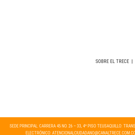
SOBRE EL TRECE
|
SEDE PRINCIPAL: CARRERA 45 NO. 26 – 33, 4º PISO TEUSAQUILLO: TRA
ELECTRÓNICO:
ATENCIONALCIUDADANO@CANALTRECE.COM.C