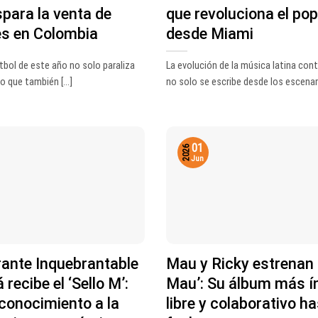
spara la venta de
que revoluciona el pop
es en Colombia
desde Miami
útbol de este año no solo paraliza
La evolución de la música latina co
o que también [...]
no solo se escribe desde los escenario
01
2026
Jun
rante Inquebrantable
Mau y Ricky estrenan 
recibe el ‘Sello M’:
Mau’: Su álbum más í
conocimiento a la
libre y colaborativo ha