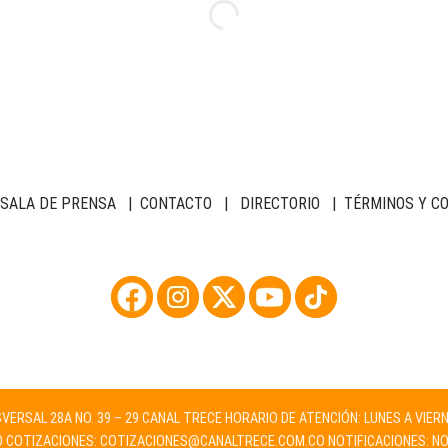
SALA DE PRENSA
|
CONTACTO
|
DIRECTORIO
|
TÉRMINOS Y C
NSVERSAL 28A NO. 39 – 29 CANAL TRECE HORARIO DE ATENCIÓN: LUNES A VIER
O
COTIZACIONES:
COTIZACIONES@CANALTRECE.COM.CO
NOTIFICACIONES:
NO