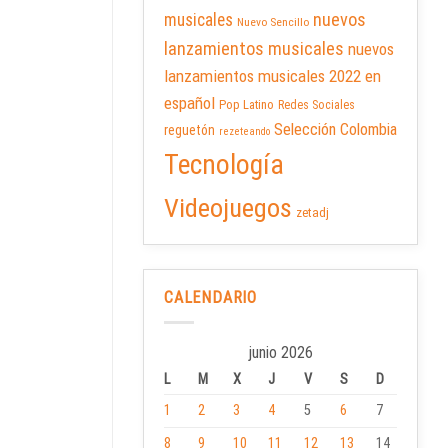
nuevos
musicales
Nuevo Sencillo
lanzamientos musicales
nuevos
lanzamientos musicales 2022 en
español
Pop Latino
Redes Sociales
Selección Colombia
reguetón
rezeteando
Tecnología
Videojuegos
zetadj
CALENDARIO
junio 2026
L
M
X
J
V
S
D
1
2
3
4
5
6
7
8
9
10
11
12
13
14