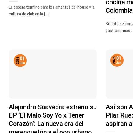
cocina m
La espera terminó para los amantes del house y la
Colombia
cultura de club en la [...]
Bogotá se cons
gastronómicos m
01
01
2026
2026
Jun
Jun
Alejandro Saavedra estrena su
Así son A
EP ‘El Malo Soy Yo x Tener
Pilar Rue
Corazón’: La nueva era del
aspiran a
merenguetón y el pop urbano