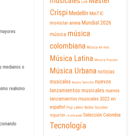
Master
musicales
Link
Crispi
Medellín
MinTIC
Mundial 2026
movistar arena
s mayores
música
música
colombiana
Música en vivo
Música Latina
Música Popular
os medianos o
Música Urbana
noticias
nuevos
musicales
Nuevo Sencillo
áximo realismo
lanzamientos musicales
nuevos
lanzamientos musicales 2022 en
español
Pop Latino
Redes Sociales
Selección Colombia
reguetón
rezeteando
Tecnología
ncionando