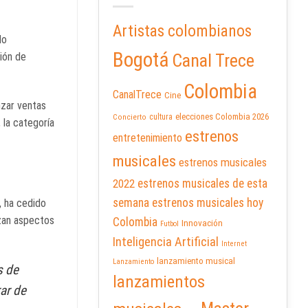
Artistas colombianos
do
Bogotá
ción de
Canal Trece
Colombia
CanalTrece
Cine
nzar ventas
elecciones Colombia 2026
cultura
Concierto
 la categoría
estrenos
entretenimiento
musicales
estrenos musicales
2022
estrenos musicales de esta
semana
estrenos musicales hoy
, ha cedido
izan aspectos
Colombia
Innovación
Futbol
Inteligencia Artificial
Internet
lanzamiento musical
Lanzamiento
s de
lanzamientos
ar de