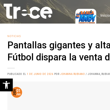
Saltar
al
contenido
Inicio
NOTICIAS
Pantallas gigantes y alt
Fútbol dispara la venta 
PUBLICADO EL
1 DE JUNIO DE 2026
POR
JOHANNA RUBIANO
/ JOHANNA_RUBIA
Abrir barra de herramientas
01
2026
Jun