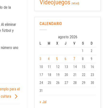
Videojuegos
zetadj
do de la
CALENDARIO
. Al eliminar
 fútbol y
agosto 2026
L
M
X
J
V
S
D
or número uno
1
2
3
4
5
6
7
8
9
10
11
12
13
14
15
16
17
18
19
20
21
22
23
24
25
26
27
28
29
30
emplo para el
31
a cultura
« Jul