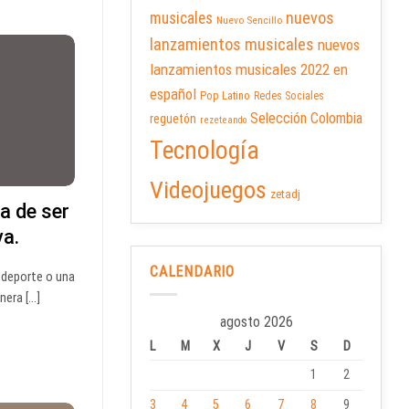
nuevos
musicales
Nuevo Sencillo
lanzamientos musicales
nuevos
lanzamientos musicales 2022 en
español
Pop Latino
Redes Sociales
Selección Colombia
reguetón
rezeteando
Tecnología
Videojuegos
zetadj
a de ser
va.
CALENDARIO
 deporte o una
era [...]
agosto 2026
L
M
X
J
V
S
D
1
2
3
4
5
6
7
8
9