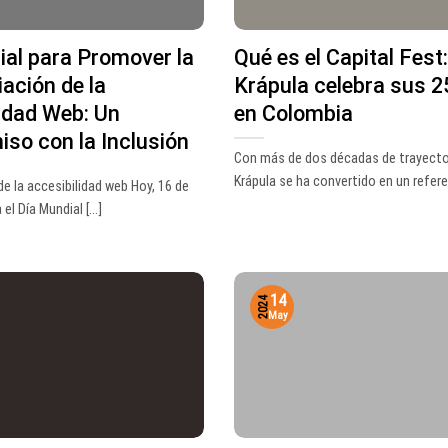
al para Promover la
Qué es el Capital Fest
ación de la
Krápula celebra sus 2
idad Web: Un
en Colombia
so con la Inclusión
Con más de dos décadas de trayecto
Krápula se ha convertido en un referen
e la accesibilidad web Hoy, 16 de
l Día Mundial [...]
14
2024
May