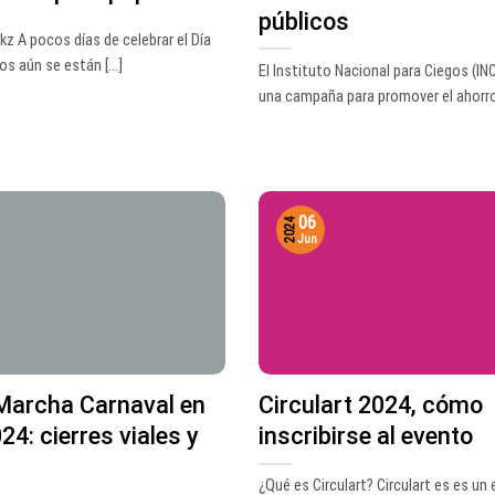
públicos
kz A pocos días de celebrar el Día
s aún se están [...]
El Instituto Nacional para Ciegos (IN
una campaña para promover el ahorro y
06
2024
Jun
Marcha Carnaval en
Circulart 2024, cómo
24: cierres viales y
inscribirse al evento
¿Qué es Circulart? Circulart es es un