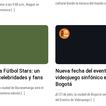
cultural donde la música del mundo y [
unio a las 9:00 a.m., Ibagué se
 música [...]
28
2024
May
a Fútbol Stars: un
Nueva fecha del event
celebridades y fans
videojuego sinfónico 
Bogotá
la ciudad de Bucaramanga será el
rimera edición [...]
¡El 27 de julio, la ciudad de Bogotá se
del Evento de Videojuego [...]