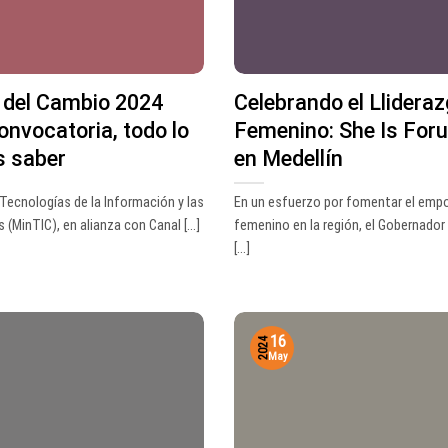
 del Cambio 2024
Celebrando el Llidera
onvocatoria, todo lo
Femenino: She Is For
s saber
en Medellín
 Tecnologías de la Información y las
En un esfuerzo por fomentar el em
MinTIC), en alianza con Canal [...]
femenino en la región, el Gobernador
[...]
16
2024
May