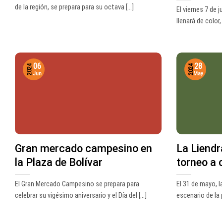
de la región, se prepara para su octava [...]
El viernes 7 de j
llenará de color,
06
28
2024
2024
Jun
May
Gran mercado campesino en
La Liendr
la Plaza de Bolívar
torneo a 
El Gran Mercado Campesino se prepara para
El 31 de mayo, 
celebrar su vigésimo aniversario y el Día del [...]
escenario de la p