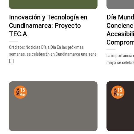
Innovación y Tecnología en
Día Mundi
Cundinamarca: Proyecto
Concienci
TEC.A
Accesibil
Compromi
Créditos: Noticias Día a Día En las próximas
semanas, se celebrarán en Cundinamarca una serie
La importancia d
[...]
mayo se celebra e
15
15
2024
2024
May
May