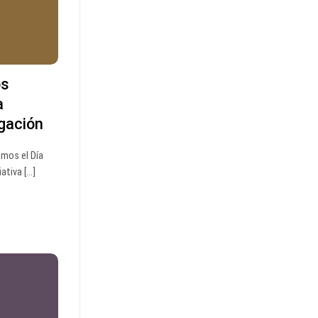
os
a
igación
mos el Día
tiva [...]