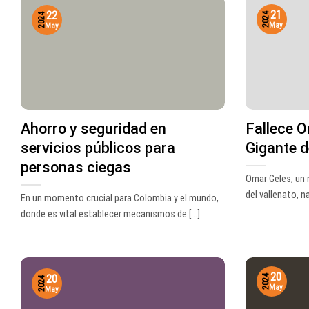
21
22
2024
2024
May
May
Ahorro y seguridad en
Fallece O
servicios públicos para
Gigante d
personas ciegas
Omar Geles, un
del vallenato, nac
En un momento crucial para Colombia y el mundo,
donde es vital establecer mecanismos de [...]
20
20
2024
2024
May
May