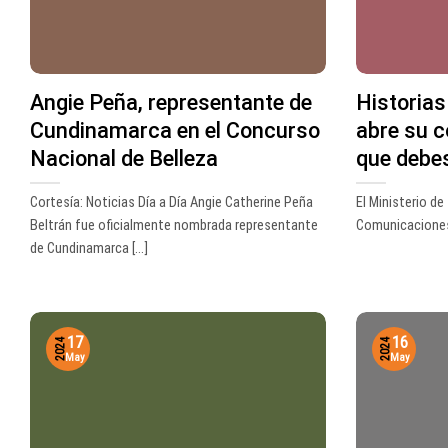
Angie Peña, representante de
Historias
Cundinamarca en el Concurso
abre su c
Nacional de Belleza
que debe
Cortesía: Noticias Día a Día Angie Catherine Peña
El Ministerio de
Beltrán fue oficialmente nombrada representante
Comunicaciones (
de Cundinamarca [...]
17
16
2024
2024
May
May