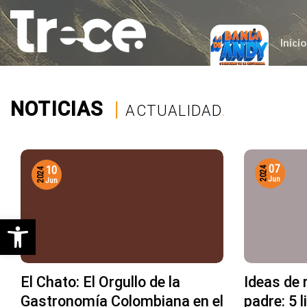
Saltar
al
contenido
Inicio
NOTICIAS
|
ACTUALIDAD
.
07
10
2024
2024
Jun
Jun
Abrir barra de herramientas
El Chato: El Orgullo de la
Ideas de r
Gastronomía Colombiana en el
padre: 5 