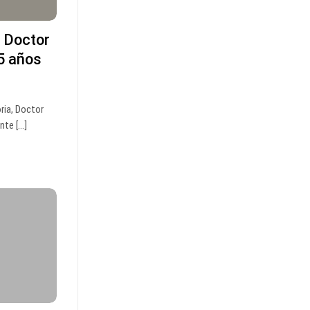
: Doctor
5 años
ria, Doctor
te [...]