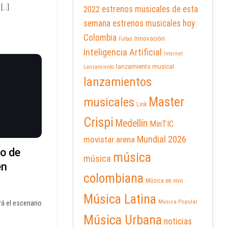
...]
2022
estrenos musicales de esta
semana
estrenos musicales hoy
Colombia
Innovación
Futbol
Inteligencia Artificial
Internet
lanzamiento musical
Lanzamiento
lanzamientos
Master
musicales
Link
Crispi
Medellín
MinTIC
Mundial 2026
movistar arena
o de
música
música
en
colombiana
Música en vivo
Música Latina
Música Popular
rá el escenario
Música Urbana
noticias