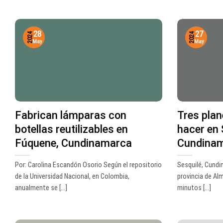
28
27
2024
2024
May
May
Fabrican lámparas con
Tres plan
botellas reutilizables en
hacer en 
Fúquene, Cundinamarca
Cundina
Por: Carolina Escandón Osorio Según el repositorio
Sesquilé, Cundi
de la Universidad Nacional, en Colombia,
provincia de Al
anualmente se [...]
minutos [...]