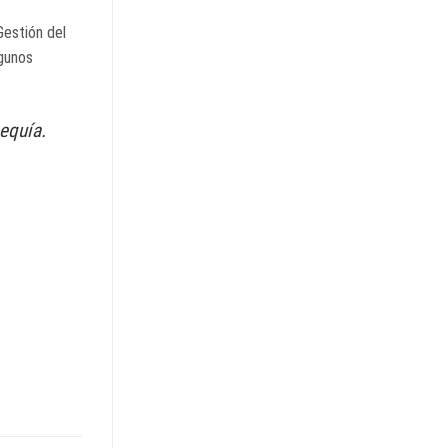
Gestión del
lgunos
sequía.