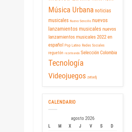
Música Urbana
noticias
nuevos
musicales
Nuevo Sencillo
lanzamientos musicales
nuevos
lanzamientos musicales 2022 en
español
Pop Latino
Redes Sociales
Selección Colombia
reguetón
rezeteando
Tecnología
Videojuegos
zetadj
CALENDARIO
agosto 2026
L
M
X
J
V
S
D