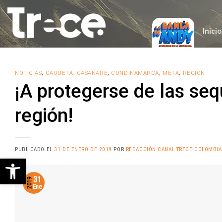
Saltar
al
contenido
Inicio
NOTICIAS
,
CAQUETÁ
,
CASANARE
,
CUNDINAMARCA
,
META
,
REGIÓN
¡A protegerse de las seq
región!
PUBLICADO EL
31 DE ENERO DE 2019
POR
REDACCIÓN CANAL TRECE COLOMBIA
Abrir barra de herramientas
31
2019
Ene