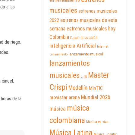
entretenimiento
do a las
musicales
estrenos musicales
2022
estrenos musicales de esta
semana
estrenos musicales hoy
Colombia
Innovación
Futbol
ad de riego.
Inteligencia Artificial
Internet
dades
lanzamiento musical
Lanzamiento
lanzamientos
Master
musicales
Link
 cincel,
Crispi
Medellín
MinTIC
Mundial 2026
movistar arena
 horas de la
música
música
colombiana
Música en vivo
Música Latina
Música Popular