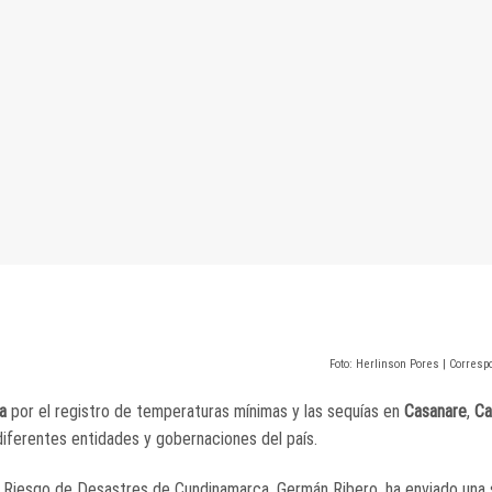
Foto: Herlinson Pores | Corres
a
por el registro de temperaturas mínimas y las sequías en
Casanare
,
Ca
 diferentes entidades y gobernaciones del país.
del Riesgo de Desastres de Cundinamarca, Germán Ribero, ha enviado una 