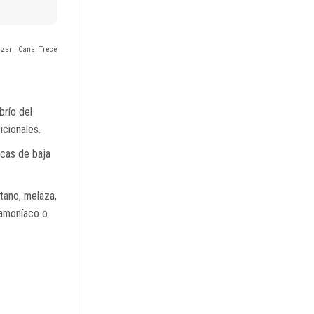
izar | Canal Trece
brío del
icionales.
acas de baja
tano, melaza,
 amoníaco o
,