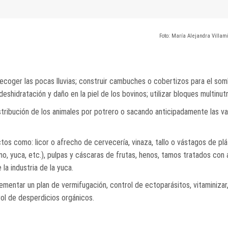
Foto: María Alejandra Villam
coger las pocas lluvias; construir cambuches o cobertizos para el som
hidratación y daño en la piel de los bovinos; utilizar bloques multinutr
istribución de los animales por potrero o sacando anticipadamente las v
os como: licor o afrecho de cervecería, vinaza, tallo o vástagos de plá
no, yuca, etc.), pulpas y cáscaras de frutas, henos, tamos tratados con
la industria de la yuca.
mentar un plan de vermifugación, control de ectoparásitos, vitaminizar
ol de desperdicios orgánicos.