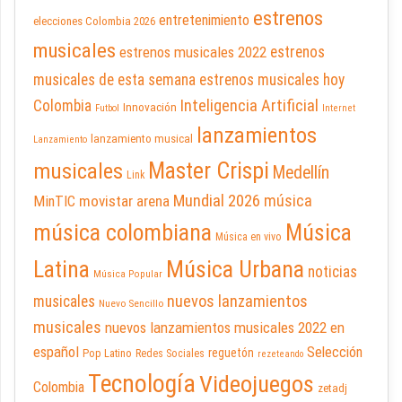
estrenos
entretenimiento
elecciones Colombia 2026
musicales
estrenos musicales 2022
estrenos
musicales de esta semana
estrenos musicales hoy
Inteligencia Artificial
Colombia
Innovación
Futbol
Internet
lanzamientos
lanzamiento musical
Lanzamiento
Master Crispi
musicales
Medellín
Link
Mundial 2026
música
movistar arena
MinTIC
música colombiana
Música
Música en vivo
Latina
Música Urbana
noticias
Música Popular
nuevos lanzamientos
musicales
Nuevo Sencillo
musicales
nuevos lanzamientos musicales 2022 en
español
Selección
reguetón
Pop Latino
Redes Sociales
rezeteando
Tecnología
Videojuegos
Colombia
zetadj