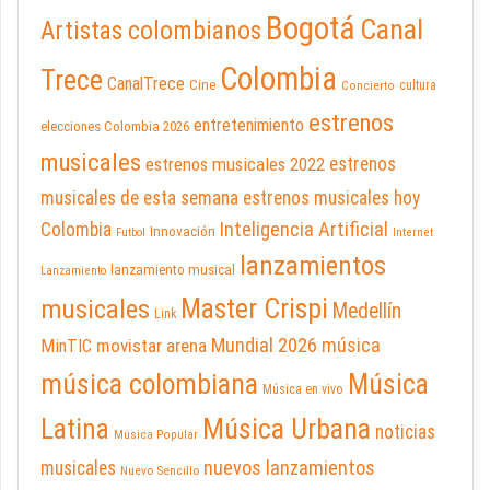
Bogotá
Canal
Artistas colombianos
Colombia
Trece
CanalTrece
Cine
cultura
Concierto
estrenos
entretenimiento
elecciones Colombia 2026
musicales
estrenos musicales 2022
estrenos
musicales de esta semana
estrenos musicales hoy
Inteligencia Artificial
Colombia
Innovación
Futbol
Internet
lanzamientos
lanzamiento musical
Lanzamiento
Master Crispi
musicales
Medellín
Link
Mundial 2026
música
movistar arena
MinTIC
música colombiana
Música
Música en vivo
Latina
Música Urbana
noticias
Música Popular
nuevos lanzamientos
musicales
Nuevo Sencillo