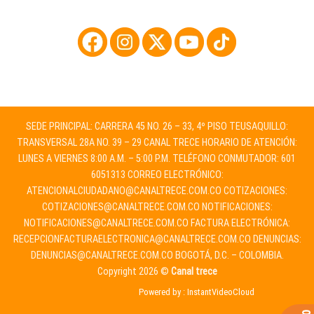
SEDE PRINCIPAL: CARRERA 45 NO. 26 – 33, 4º PISO TEUSAQUILLO:
TRANSVERSAL 28A NO. 39 – 29 CANAL TRECE HORARIO DE ATENCIÓN:
LUNES A VIERNES 8:00 A.M. – 5:00 P.M. TELÉFONO CONMUTADOR: 601
6051313 CORREO ELECTRÓNICO:
ATENCIONALCIUDADANO@CANALTRECE.COM.CO
COTIZACIONES:
COTIZACIONES@CANALTRECE.COM.CO
NOTIFICACIONES:
NOTIFICACIONES@CANALTRECE.COM.CO
FACTURA ELECTRÓNICA:
RECEPCIONFACTURAELECTRONICA@CANALTRECE.COM.CO
DENUNCIAS:
DENUNCIAS@CANALTRECE.COM.CO
BOGOTÁ, D.C. – COLOMBIA.
Copyright 2026 ©
Canal trece
Powered by :
InstantVideoCloud