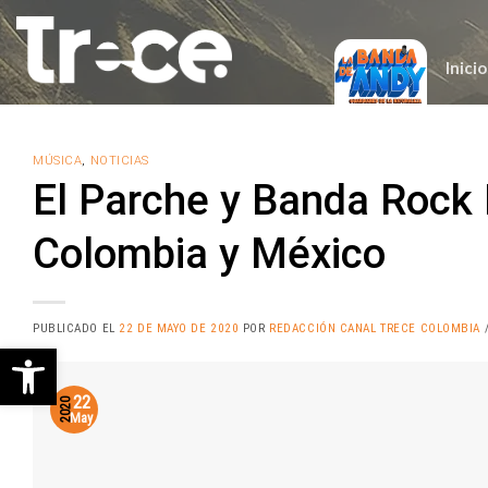
Saltar
al
contenido
Inicio
MÚSICA
,
NOTICIAS
El Parche y Banda Rock 
Colombia y México
PUBLICADO EL
22 DE MAYO DE 2020
POR
REDACCIÓN CANAL TRECE COLOMBIA
/
Abrir barra de herramientas
22
2020
May