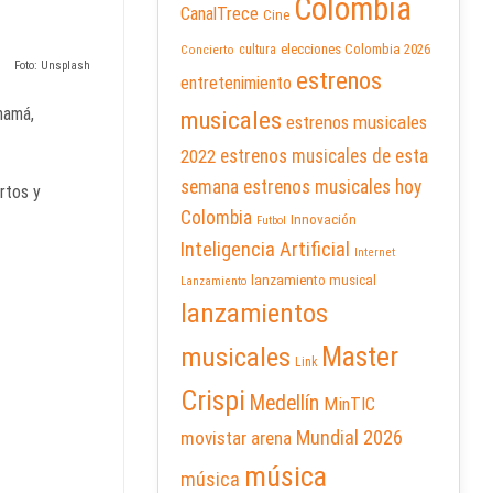
Colombia
CanalTrece
Cine
elecciones Colombia 2026
cultura
Concierto
Foto: Unsplash
estrenos
entretenimiento
namá,
musicales
estrenos musicales
2022
estrenos musicales de esta
semana
estrenos musicales hoy
rtos y
Colombia
Innovación
Futbol
Inteligencia Artificial
Internet
lanzamiento musical
Lanzamiento
lanzamientos
Master
musicales
Link
Crispi
Medellín
MinTIC
Mundial 2026
movistar arena
música
música