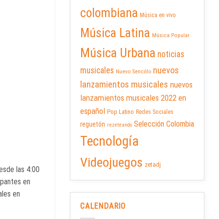
colombiana
Música en vivo
Música Latina
Música Popular
Música Urbana
noticias
nuevos
musicales
Nuevo Sencillo
lanzamientos musicales
nuevos
lanzamientos musicales 2022 en
español
Pop Latino
Redes Sociales
Selección Colombia
reguetón
rezeteando
Tecnología
Videojuegos
zetadj
esde las 4:00
ipantes en
ales en
CALENDARIO