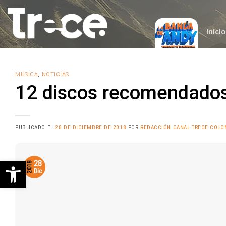
Saltar
al
contenido
Inicio
MÚSICA
,
NOTICIAS
12 discos recomendados
PUBLICADO EL
28 DE DICIEMBRE DE 2018
POR
REDACCIÓN CANAL TRECE COLO
Abrir barra de herramientas
28
2018
Dic