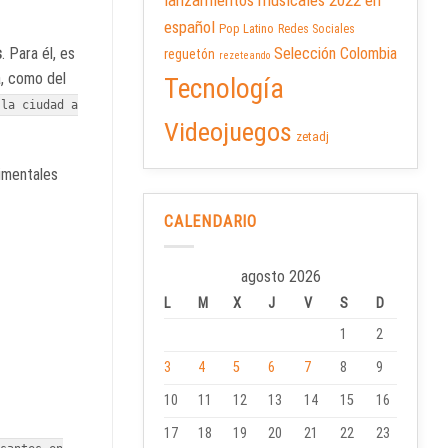
lanzamientos musicales 2022 en
español
Pop Latino
Redes Sociales
s
. Para él, es
Selección Colombia
reguetón
rezeteando
a, como del
Tecnología
 la ciudad a
Videojuegos
zetadj
imentales
CALENDARIO
agosto 2026
L
M
X
J
V
S
D
1
2
3
4
5
6
7
8
9
10
11
12
13
14
15
16
17
18
19
20
21
22
23