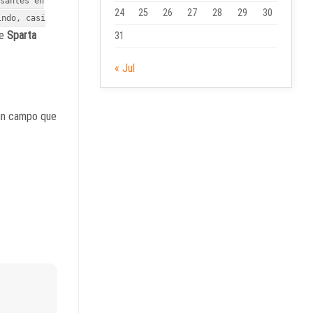
esantes en
24
25
26
27
28
29
30
indo, casi
de
Sparta
31
« Jul
 un campo que