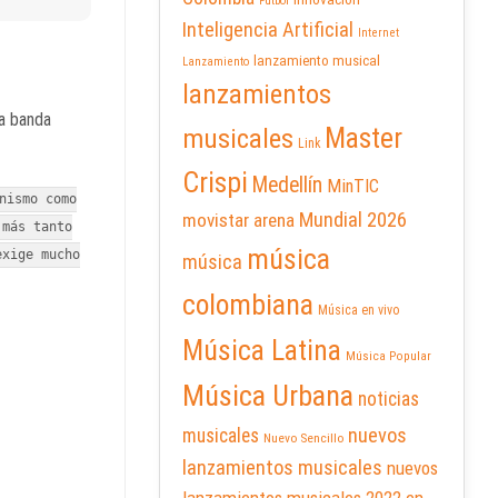
Futbol
Inteligencia Artificial
Internet
lanzamiento musical
Lanzamiento
lanzamientos
na banda
Master
musicales
Link
Crispi
Medellín
MinTIC
nismo como
Mundial 2026
movistar arena
 más tanto
música
exige mucho
música
colombiana
Música en vivo
Música Latina
Música Popular
Música Urbana
noticias
nuevos
musicales
Nuevo Sencillo
lanzamientos musicales
nuevos