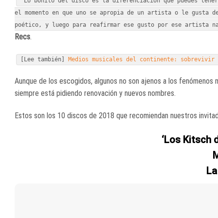
“Lo bonito del disco es la diferenciación que puedes tene
el momento en que uno se apropia de un artista o le gusta d
poético, y luego para reafirmar ese gusto por ese artista n
Recs
.
[Lee también]
Medios musicales del continente: sobrevivir
Aunque de los escogidos, algunos no son ajenos a los fenómenos m
siempre está pidiendo renovación y nuevos nombres.
Estos son los 10 discos de 2018 que recomiendan nuestros invita
‘Los Kitsch 
M
La