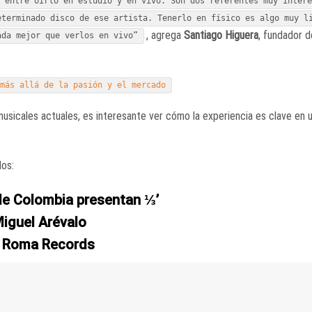
r entre oírlo en estudio y en vivo. Son dos referentes muy inter
eterminado disco de ese artista. Tenerlo en físico es algo muy l
, agrega
Santiago Higuera
, fundador 
ada mejor que verlos en vivo”
 más allá de la pasión y el mercado
usicales actuales, es interesante ver cómo la experiencia es clave en
dos:
de Colombia presentan ⅓’
iguel Arévalo
 Roma Records