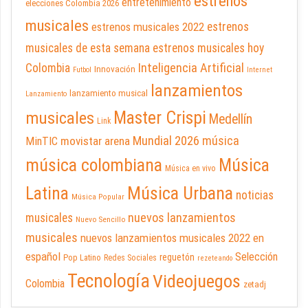
estrenos
entretenimiento
elecciones Colombia 2026
musicales
estrenos musicales 2022
estrenos
musicales de esta semana
estrenos musicales hoy
Inteligencia Artificial
Colombia
Innovación
Futbol
Internet
lanzamientos
lanzamiento musical
Lanzamiento
Master Crispi
musicales
Medellín
Link
Mundial 2026
música
movistar arena
MinTIC
música colombiana
Música
Música en vivo
Latina
Música Urbana
noticias
Música Popular
nuevos lanzamientos
musicales
Nuevo Sencillo
musicales
nuevos lanzamientos musicales 2022 en
español
Selección
reguetón
Pop Latino
Redes Sociales
rezeteando
Tecnología
Videojuegos
Colombia
zetadj