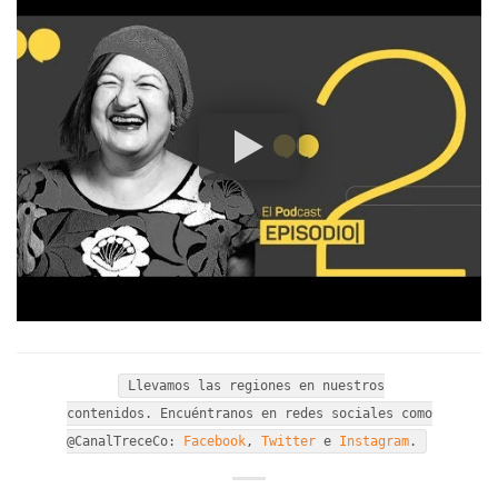
Llevamos las regiones en nuestros
contenidos. Encuéntranos en redes sociales como
@CanalTreceCo:
Facebook
,
Twitter
e
Instagram
.