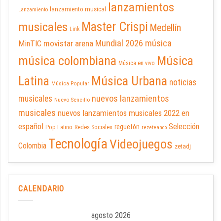
lanzamientos
lanzamiento musical
Lanzamiento
Master Crispi
musicales
Medellín
Link
Mundial 2026
música
movistar arena
MinTIC
música colombiana
Música
Música en vivo
Latina
Música Urbana
noticias
Música Popular
nuevos lanzamientos
musicales
Nuevo Sencillo
musicales
nuevos lanzamientos musicales 2022 en
español
Selección
reguetón
Pop Latino
Redes Sociales
rezeteando
Tecnología
Videojuegos
Colombia
zetadj
CALENDARIO
agosto 2026