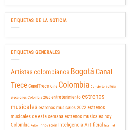
ETIQUETAS DE LA NOTICIA
ETIQUETAS GENERALES
Bogotá
Canal
Artistas colombianos
Colombia
Trece
CanalTrece
Cine
cultura
Concierto
estrenos
entretenimiento
elecciones Colombia 2026
musicales
estrenos musicales 2022
estrenos
musicales de esta semana
estrenos musicales hoy
Inteligencia Artificial
Colombia
Innovación
Futbol
Internet