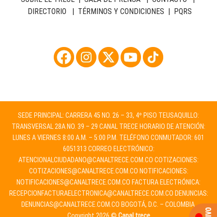
DIRECTORIO
|
TÉRMINOS Y CONDICIONES
|
PQRS
SEDE PRINCIPAL: CARRERA 45 NO. 26 – 33, 4º PISO TEUSAQUILLO:
TRANSVERSAL 28A NO. 39 – 29 CANAL TRECE HORARIO DE ATENCIÓN:
LUNES A VIERNES 8:00 A.M. – 5:00 P.M. TELÉFONO CONMUTADOR: 601
6051313 CORREO ELECTRÓNICO:
ATENCIONALCIUDADANO@CANALTRECE.COM.CO
COTIZACIONES:
COTIZACIONES@CANALTRECE.COM.CO
NOTIFICACIONES:
NOTIFICACIONES@CANALTRECE.COM.CO
FACTURA ELECTRÓNICA:
RECEPCIONFACTURAELECTRONICA@CANALTRECE.COM.CO
DENUNCIAS:
DENUNCIAS@CANALTRECE.COM.CO
BOGOTÁ, D.C. – COLOMBIA.
Copyright 2026 ©
Canal trece