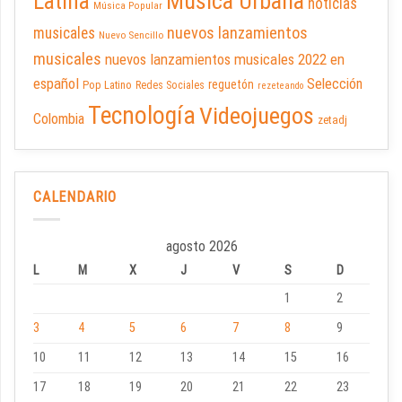
Latina
Música Urbana
noticias
Música Popular
nuevos lanzamientos
musicales
Nuevo Sencillo
musicales
nuevos lanzamientos musicales 2022 en
español
Selección
reguetón
Pop Latino
Redes Sociales
rezeteando
Tecnología
Videojuegos
Colombia
zetadj
CALENDARIO
agosto 2026
L
M
X
J
V
S
D
1
2
3
4
5
6
7
8
9
10
11
12
13
14
15
16
17
18
19
20
21
22
23