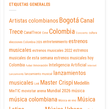
ETIQUETAS GENERALES
Bogotá
Canal
Artistas colombianos
Colombia
Trece
CanalTrece
Cine
cultura
Concierto
estrenos
entretenimiento
elecciones Colombia 2026
musicales
estrenos musicales 2022
estrenos
musicales de esta semana
estrenos musicales hoy
Inteligencia Artificial
Colombia
Innovación
Futbol
Internet
lanzamientos
lanzamiento musical
Lanzamiento
Master Crispi
musicales
Medellín
Link
Mundial 2026
música
movistar arena
MinTIC
música colombiana
Música
Música en vivo