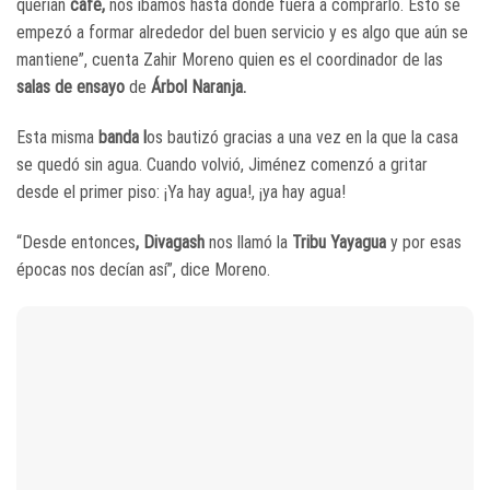
querían
café,
nos íbamos hasta donde fuera a comprarlo. Esto se
empezó a formar alrededor del buen servicio y es algo que aún se
mantiene”, cuenta Zahir Moreno quien es el coordinador de las
salas de ensayo
de
Árbol Naranja.
Esta misma
banda l
os bautizó gracias a una vez en la que la casa
se quedó sin agua. Cuando volvió, Jiménez comenzó a gritar
desde el primer piso: ¡Ya hay agua!, ¡ya hay agua!
“Desde entonces
, Divagash
nos llamó la
Tribu Yayagua
y por esas
épocas nos decían así”, dice Moreno.