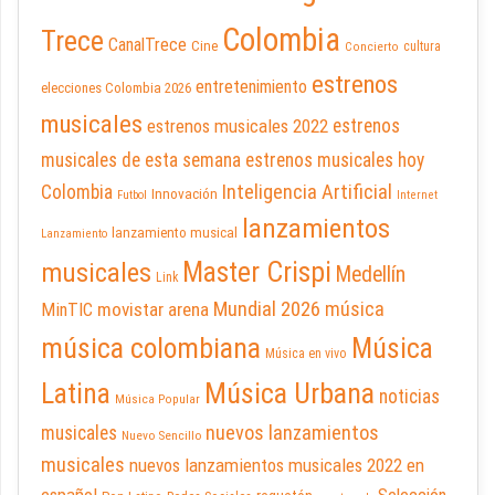
Colombia
Trece
CanalTrece
Cine
cultura
Concierto
estrenos
entretenimiento
elecciones Colombia 2026
musicales
estrenos musicales 2022
estrenos
musicales de esta semana
estrenos musicales hoy
Inteligencia Artificial
Colombia
Innovación
Futbol
Internet
lanzamientos
lanzamiento musical
Lanzamiento
Master Crispi
musicales
Medellín
Link
Mundial 2026
música
movistar arena
MinTIC
música colombiana
Música
Música en vivo
Latina
Música Urbana
noticias
Música Popular
nuevos lanzamientos
musicales
Nuevo Sencillo
musicales
nuevos lanzamientos musicales 2022 en