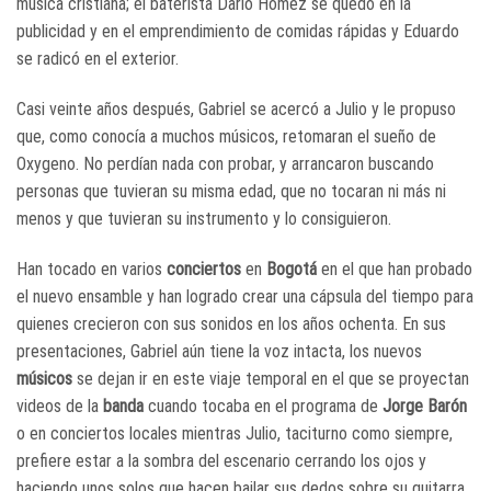
música cristiana; el baterista Darío Hómez se quedó en la
publicidad y en el emprendimiento de comidas rápidas y Eduardo
se radicó en el exterior.
Casi veinte años después, Gabriel se acercó a Julio y le propuso
que, como conocía a muchos músicos, retomaran el sueño de
Oxygeno. No perdían nada con probar, y arrancaron buscando
personas que tuvieran su misma edad, que no tocaran ni más ni
menos y que tuvieran su instrumento y lo consiguieron.
Han tocado en varios
conciertos
en
Bogotá
en el que han probado
el nuevo ensamble y han logrado crear una cápsula del tiempo para
quienes crecieron con sus sonidos en los años ochenta. En sus
presentaciones, Gabriel aún tiene la voz intacta, los nuevos
músicos
se dejan ir en este viaje temporal en el que se proyectan
videos de la
banda
cuando tocaba en el programa de
Jorge Barón
o en conciertos locales mientras Julio, taciturno como siempre,
prefiere estar a la sombra del escenario cerrando los ojos y
haciendo unos solos que hacen bailar sus dedos sobre su guitarra.