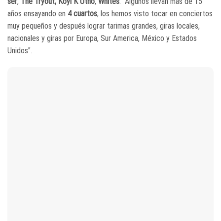
ser
,
The Tryout, Koyi K Utho
,
Whites
. "Algunos llevan más de 15
años ensayando en
4 cuartos
, los hemos visto tocar en conciertos
muy pequeños y después lograr tarimas grandes, giras locales,
nacionales y giras por Europa, Sur America, México y Estados
Unidos".