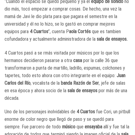
“Cuando el espacio se quedó pequeño y ya el
equipo de sonido
no
dio más, tocó empezar a comprar cosas. De hecho, una vez la
mamá de Javi le dio plata para que pagara el semestre en la
universidad y él no lo hizo, se lo gastó en comprar mejores
equipos para
4 Cuartos
”, cuenta P
aola Cortés
que es tambien
cofundadora y actualmente administradora de la
sala de ensayos.
4 Cuartos pasó a se rmás visitada por músicos por lo que los
hermanos decidieron pasarse a otra
casa
por la calle 36 que
transformaron a punta de martillo, ladrillo, espumas, colchones y
tapetes, todo esto ahora con otro integrante en el equipo:
Juan
Carlos del Río
, vocalista de la
banda Razón de Ser
, jefe de salas
en esa época y ahora socio de la
sala de ensayos
por más de una
década.
Uno de los personajes inolvidables de
4 Cuartos
fue Cori, un pitbull
enorme de color negro que llegó de paso y se quedó para
siempre. Fue parcero de todo
músico
que
ensayaba
allí y fue tal la
adoración de todos que terminó siendo la imagen oficial de la
sala