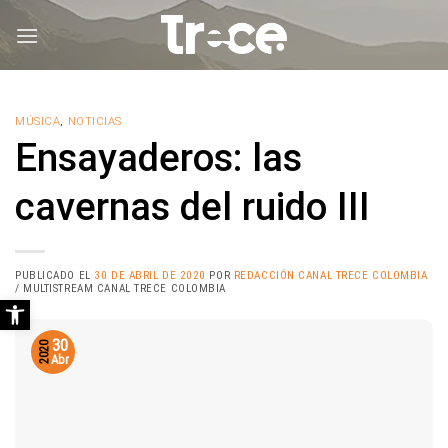
Saltar
al
contenido
MÚSICA
,
NOTICIAS
Ensayaderos: las
cavernas del ruido III
PUBLICADO EL
30 DE ABRIL DE 2020
POR
REDACCIÓN CANAL TRECE COLOMBIA
/ MULTISTREAM CANAL TRECE COLOMBIA
Abrir barra de herramientas
30
2020
Abr