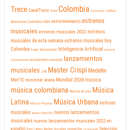
Colombia
Trece
CanalTrece
Cine
cultura
Concierto
estrenos
entretenimiento
elecciones Colombia 2026
musicales
estrenos musicales 2022
estrenos
musicales de esta semana
estrenos musicales hoy
Inteligencia Artificial
Colombia
Innovación
Futbol
Internet
lanzamientos
lanzamiento musical
Lanzamiento
Master Crispi
musicales
Medellín
Link
Mundial 2026
música
movistar arena
MinTIC
música colombiana
Música
Música en vivo
Latina
Música Urbana
noticias
Música Popular
nuevos lanzamientos
musicales
Nuevo Sencillo
musicales
nuevos lanzamientos musicales 2022 en
español
Selección
reguetón
Pop Latino
Redes Sociales
rezeteando