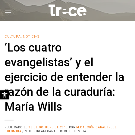
Saltar
al
contenido
CULTURA
,
NOTICIAS
‘Los cuatro
evangelistas’ y el
ejercicio de entender la
razón de la curaduría:
Abrir barra de herramientas
María Wills
PUBLICADO EL
28 DE OCTUBRE DE 2018
POR
REDACCIÓN CANAL TRECE
COLOMBIA
/ MULTISTREAM CANAL TRECE COLOMBIA