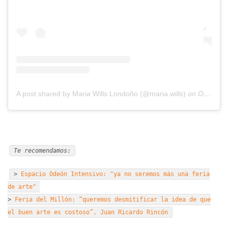
A post shared by Maria Wills Londoño (@maria.wills)
on
Oct 5, 2018 at 6:09am PDT
Te recomendamos:
>
Espacio Odeón Intensivo: "ya no seremos más una feria
de arte"
>
Feria del Millón: “queremos desmitificar la idea de que
el buen arte es costoso”, Juan Ricardo Rincón