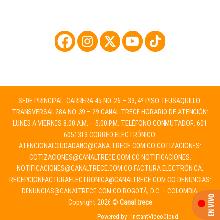
SEDE PRINCIPAL: CARRERA 45 NO. 26 – 33, 4º PISO TEUSAQUILLO:
TRANSVERSAL 28A NO. 39 – 29 CANAL TRECE HORARIO DE ATENCIÓN:
LUNES A VIERNES 8:00 A.M. – 5:00 P.M. TELÉFONO CONMUTADOR: 601
6051313 CORREO ELECTRÓNICO:
ATENCIONALCIUDADANO@CANALTRECE.COM.CO
COTIZACIONES:
COTIZACIONES@CANALTRECE.COM.CO
NOTIFICACIONES:
NOTIFICACIONES@CANALTRECE.COM.CO
FACTURA ELECTRÓNICA:
RECEPCIONFACTURAELECTRONICA@CANALTRECE.COM.CO
DENUNCIAS:
DENUNCIAS@CANALTRECE.COM.CO
BOGOTÁ, D.C. – COLOMBIA.
Copyright 2026 ©
Canal trece
Powered by :
InstantVideoCloud