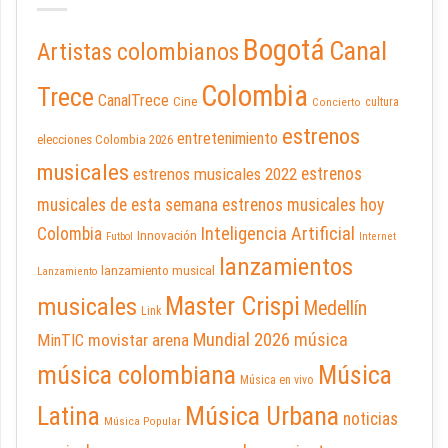
Bogotá
Canal
Artistas colombianos
Colombia
Trece
CanalTrece
Cine
cultura
Concierto
estrenos
entretenimiento
elecciones Colombia 2026
musicales
estrenos musicales 2022
estrenos
musicales de esta semana
estrenos musicales hoy
Inteligencia Artificial
Colombia
Innovación
Futbol
Internet
lanzamientos
lanzamiento musical
Lanzamiento
Master Crispi
musicales
Medellín
Link
Mundial 2026
música
movistar arena
MinTIC
música colombiana
Música
Música en vivo
Latina
Música Urbana
noticias
Música Popular