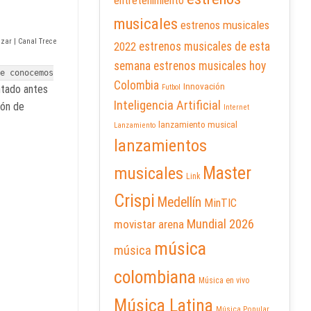
entretenimiento
musicales
estrenos musicales
izar | Canal Trece
2022
estrenos musicales de esta
semana
estrenos musicales hoy
ue conocemos
Colombia
Innovación
ntado antes
Futbol
Inteligencia Artificial
ión de
Internet
lanzamiento musical
Lanzamiento
lanzamientos
Master
musicales
Link
Crispi
Medellín
MinTIC
Mundial 2026
movistar arena
música
música
colombiana
Música en vivo
Música Latina
Música Popular