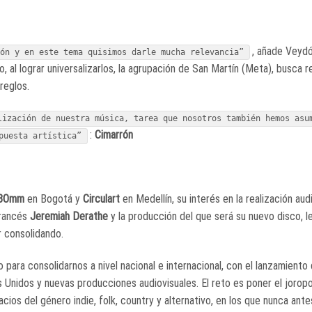
, añade Veydó
jón y en este tema quisimos darle mucha relevancia”
, al lograr universalizarlos, la agrupación de San Martín (Meta), busca r
reglos.
lización de nuestra música, tarea que nosotros también hemos asu
:
Cimarrón
puesta artística”
BOmm
en Bogotá y
Circulart
en Medellín, su interés en la realización aud
francés
Jeremiah Derathe
y la producción del que será su nuevo disco, l
 consolidando.
 para consolidarnos a nivel nacional e internacional, con el lanzamiento 
s Unidos y nuevas producciones audiovisuales. El reto es poner el jorop
cios del género indie, folk, country y alternativo, en los que nunca ante