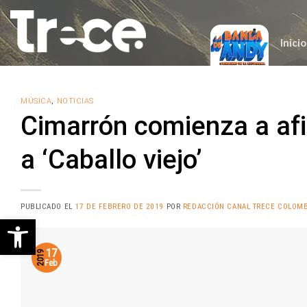
Saltar
al
contenido
Inicio
MÚSICA
,
NOTICIAS
Cimarrón comienza a af
a ‘Caballo viejo’
PUBLICADO EL
17 DE FEBRERO DE 2019
POR
REDACCIÓN CANAL TRECE COLOMB
Abrir barra de herramientas
17
2019
Feb