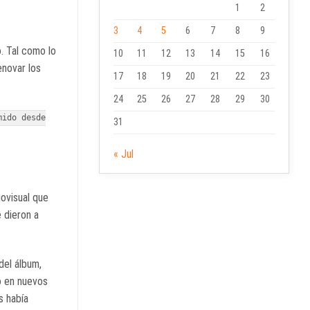
1
2
3
4
5
6
7
8
9
. Tal como lo
10
11
12
13
14
15
16
enovar los
17
18
19
20
21
22
23
24
25
26
27
28
29
30
mido desde
31
« Jul
iovisual que
e dieron a
del álbum,
o en nuevos
s había