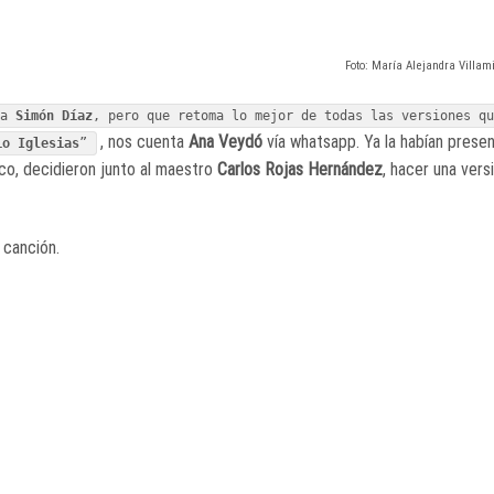
Foto: María Alejandra Villam
 a
Simón Díaz
, pero que retoma lo mejor de todas las versiones q
, nos cuenta
Ana Veydó
vía whatsapp. Ya la habían prese
io Iglesias
”
ico, decidieron junto al maestro
Carlos Rojas Hernández
, hacer una vers
 canción.