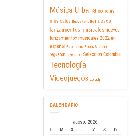
Música Urbana
noticias
nuevos
musicales
Nuevo Sencillo
lanzamientos musicales
nuevos
lanzamientos musicales 2022 en
español
Pop Latino
Redes Sociales
Selección Colombia
reguetón
rezeteando
Tecnología
Videojuegos
zetadj
CALENDARIO
agosto 2026
L
M
X
J
V
S
D