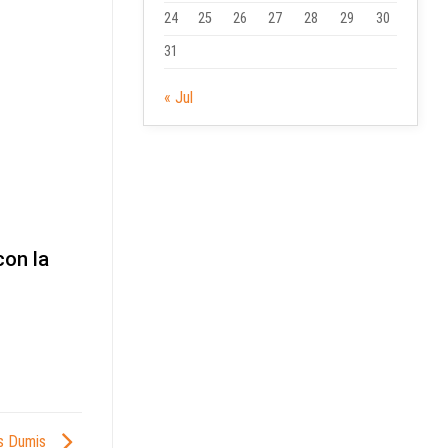
24
25
26
27
28
29
30
31
« Jul
con la
os Dumis