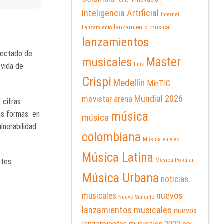
Futbol
Inteligencia Artificial
Internet
lanzamiento musical
Lanzamiento
lanzamientos
nectado de
Master
musicales
Link
 vida de
Crispi
Medellín
MinTIC
Mundial 2026
movistar arena
 cifras
música
las formas en
música
lnerabilidad
colombiana
Música en vivo
Música Latina
Música Popular
tes:
Música Urbana
noticias
nuevos
musicales
Nuevo Sencillo
lanzamientos musicales
nuevos