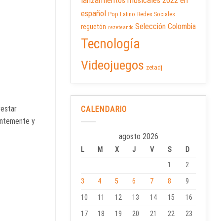
lanzamientos musicales 2022 en
español
Pop Latino
Redes Sociales
Selección Colombia
reguetón
rezeteando
Tecnología
Videojuegos
zetadj
restar
CALENDARIO
entemente y
agosto 2026
L
M
X
J
V
S
D
1
2
3
4
5
6
7
8
9
10
11
12
13
14
15
16
17
18
19
20
21
22
23