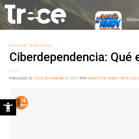
Saltar
al
contenido
Inicio
NOTICIAS
,
TECNOLOGÍA
Ciberdependencia: Qué e
PUBLICADO EL
18 DE NOVIEMBRE DE 2019
POR
REDACCIÓN CANAL TRECE COL
Abrir barra de herramientas
18
2019
Nov