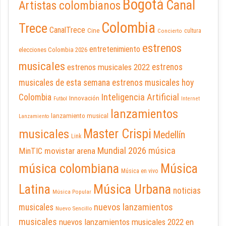
Bogotá
Canal
Artistas colombianos
Colombia
Trece
CanalTrece
Cine
cultura
Concierto
estrenos
entretenimiento
elecciones Colombia 2026
musicales
estrenos musicales 2022
estrenos
musicales de esta semana
estrenos musicales hoy
Inteligencia Artificial
Colombia
Innovación
Futbol
Internet
lanzamientos
lanzamiento musical
Lanzamiento
Master Crispi
musicales
Medellín
Link
Mundial 2026
música
movistar arena
MinTIC
música colombiana
Música
Música en vivo
Latina
Música Urbana
noticias
Música Popular
nuevos lanzamientos
musicales
Nuevo Sencillo
musicales
nuevos lanzamientos musicales 2022 en