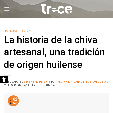
Saltar
al
contenido
NOTICIAS
,
REGIÓN
La historia de la chiva
artesanal, una tradición
de origen huilense
Abrir barra de herramientas
PUBLICADO EL
2 DE ABRIL DE 2018
POR
REDACCIÓN CANAL TRECE COLOMBIA
/
MULTISTREAM CANAL TRECE COLOMBIA
02
2018
Abr