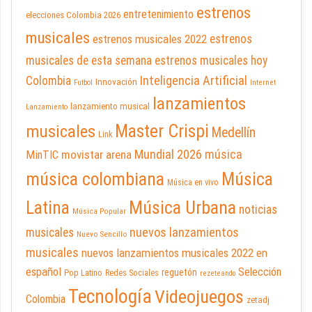
estrenos
entretenimiento
elecciones Colombia 2026
musicales
estrenos musicales 2022
estrenos
musicales de esta semana
estrenos musicales hoy
Inteligencia Artificial
Colombia
Innovación
Futbol
Internet
lanzamientos
lanzamiento musical
Lanzamiento
Master Crispi
musicales
Medellín
Link
Mundial 2026
música
movistar arena
MinTIC
música colombiana
Música
Música en vivo
Latina
Música Urbana
noticias
Música Popular
nuevos lanzamientos
musicales
Nuevo Sencillo
musicales
nuevos lanzamientos musicales 2022 en
español
Selección
reguetón
Pop Latino
Redes Sociales
rezeteando
Tecnología
Videojuegos
Colombia
zetadj