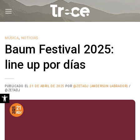
Saltar
al
contenido
MÚSICA
,
NOTICIAS
Baum Festival 2025:
line up por días
PUBLICADO EL
21 DE ABRIL DE 2025
POR
@ZETADJ (ANDERSON LABRADOR)
/
@ZETADJ
Abrir barra de herramientas
21
2025
Abr