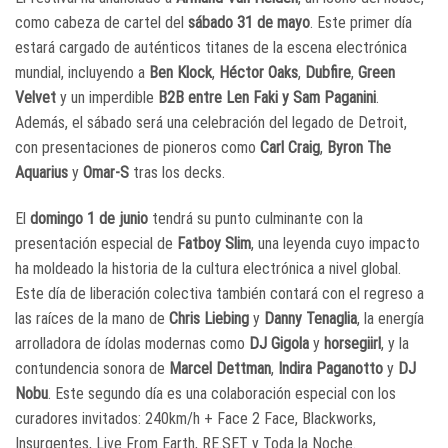
como cabeza de cartel del
sábado 31 de mayo
. Este primer día
estará cargado de auténticos titanes de la escena electrónica
mundial, incluyendo a
Ben Klock
,
Héctor Oaks
,
Dubfire
,
Green
Velvet
y un imperdible
B2B entre Len Faki y Sam Paganini
.
Además, el sábado será una celebración del legado de Detroit,
con presentaciones de pioneros como
Carl Craig
,
Byron The
Aquarius
y
Omar-S
tras los decks.
El
domingo 1 de junio
tendrá su punto culminante con la
presentación especial de
Fatboy Slim
, una leyenda cuyo impacto
ha moldeado la historia de la cultura electrónica a nivel global.
Este día de liberación colectiva también contará con el regreso a
las raíces de la mano de
Chris Liebing
y
Danny Tenaglia
, la energía
arrolladora de ídolas modernas como
DJ Gigola
y
horsegiirl
, y la
contundencia sonora de
Marcel Dettman
,
Indira Paganotto
y
DJ
Nobu
. Este segundo día es una colaboración especial con los
curadores invitados: 240km/h + Face 2 Face, Blackworks,
Insurgentes, Live From Earth, RE.SET y Toda la Noche.