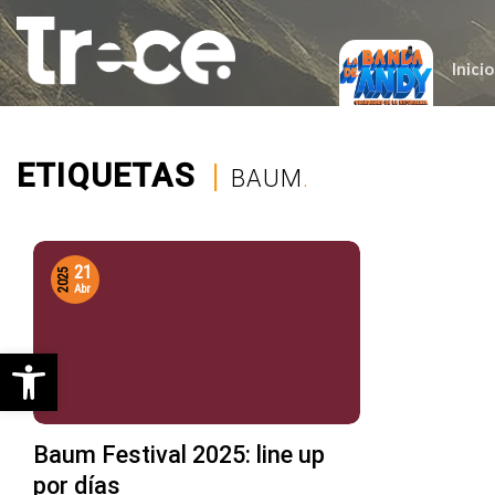
Saltar
al
contenido
Inicio
ETIQUETAS
|
BAUM
.
21
2025
Abr
Abrir barra de herramientas
Baum Festival 2025: line up
por días