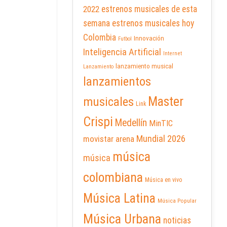
2022
estrenos musicales de esta
semana
estrenos musicales hoy
Colombia
Innovación
Futbol
Inteligencia Artificial
Internet
lanzamiento musical
Lanzamiento
lanzamientos
Master
musicales
Link
Crispi
Medellín
MinTIC
Mundial 2026
movistar arena
música
música
colombiana
Música en vivo
Música Latina
Música Popular
Música Urbana
noticias