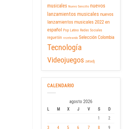
nuevos
musicales
Nuevo Sencillo
lanzamientos musicales
nuevos
lanzamientos musicales 2022 en
español
Pop Latino
Redes Sociales
Selección Colombia
reguetón
rezeteando
Tecnología
Videojuegos
zetadj
CALENDARIO
agosto 2026
L
M
X
J
V
S
D
1
2
3
4
5
6
7
8
9