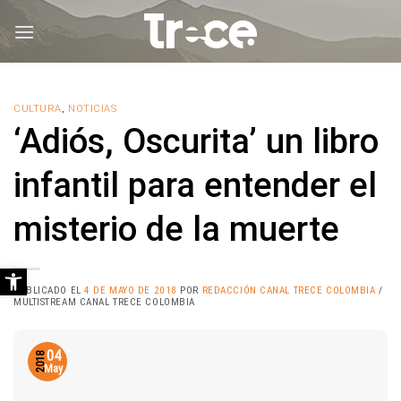
Saltar
al
contenido
CULTURA
,
NOTICIAS
‘Adiós, Oscurita’ un libro
infantil para entender el
misterio de la muerte
Abrir barra de herramientas
PUBLICADO EL
4 DE MAYO DE 2018
POR
REDACCIÓN CANAL TRECE COLOMBIA
/
MULTISTREAM CANAL TRECE COLOMBIA
04
2018
May