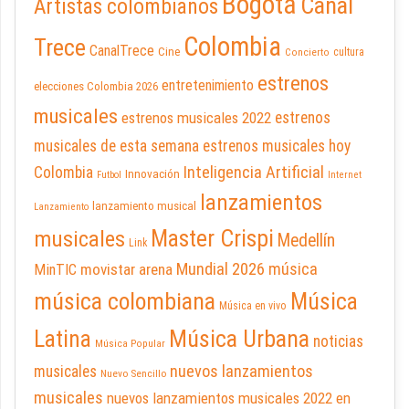
Bogotá
Canal
Artistas colombianos
Colombia
Trece
CanalTrece
Cine
cultura
Concierto
estrenos
entretenimiento
elecciones Colombia 2026
musicales
estrenos musicales 2022
estrenos
musicales de esta semana
estrenos musicales hoy
Inteligencia Artificial
Colombia
Innovación
Futbol
Internet
lanzamientos
lanzamiento musical
Lanzamiento
Master Crispi
musicales
Medellín
Link
Mundial 2026
música
movistar arena
MinTIC
música colombiana
Música
Música en vivo
Latina
Música Urbana
noticias
Música Popular
nuevos lanzamientos
musicales
Nuevo Sencillo
musicales
nuevos lanzamientos musicales 2022 en