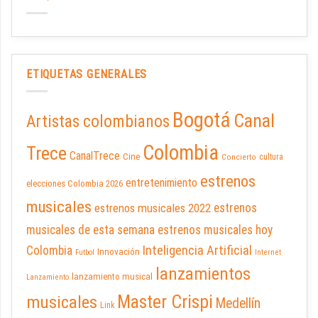
ETIQUETAS GENERALES
Bogotá
Canal
Artistas colombianos
Colombia
Trece
CanalTrece
Cine
cultura
Concierto
estrenos
entretenimiento
elecciones Colombia 2026
musicales
estrenos musicales 2022
estrenos
musicales de esta semana
estrenos musicales hoy
Inteligencia Artificial
Colombia
Innovación
Futbol
Internet
lanzamientos
lanzamiento musical
Lanzamiento
Master Crispi
musicales
Medellín
Link