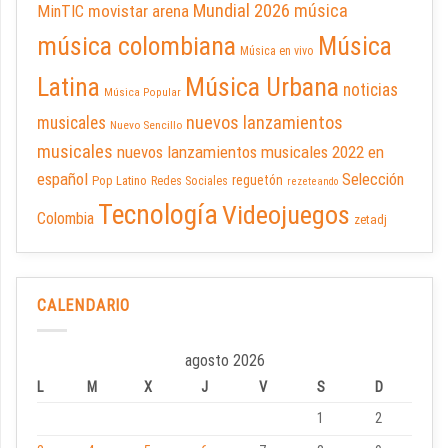
Mundial 2026
música
movistar arena
MinTIC
música colombiana
Música
Música en vivo
Latina
Música Urbana
noticias
Música Popular
nuevos lanzamientos
musicales
Nuevo Sencillo
musicales
nuevos lanzamientos musicales 2022 en
español
Selección
reguetón
Pop Latino
Redes Sociales
rezeteando
Tecnología
Videojuegos
Colombia
zetadj
CALENDARIO
agosto 2026
L
M
X
J
V
S
D
1
2