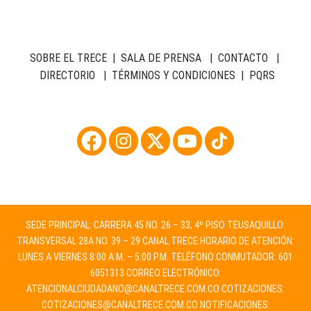
SOBRE EL TRECE
|
SALA DE PRENSA
|
CONTACTO
|
DIRECTORIO
|
TÉRMINOS Y CONDICIONES
|
PQRS
SEDE PRINCIPAL: CARRERA 45 NO. 26 – 33, 4º PISO TEUSAQUILLO:
TRANSVERSAL 28A NO. 39 – 29 CANAL TRECE HORARIO DE ATENCIÓN:
LUNES A VIERNES 8:00 A.M. – 5:00 P.M. TELÉFONO CONMUTADOR: 601
6051313 CORREO ELECTRÓNICO:
ATENCIONALCIUDADANO@CANALTRECE.COM.CO
COTIZACIONES:
COTIZACIONES@CANALTRECE.COM.CO
NOTIFICACIONES: