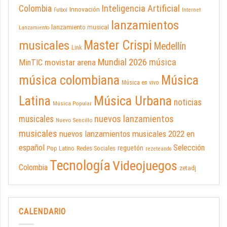
Inteligencia Artificial
Colombia
Innovación
Futbol
Internet
lanzamientos
lanzamiento musical
Lanzamiento
Master Crispi
musicales
Medellín
Link
Mundial 2026
música
movistar arena
MinTIC
música colombiana
Música
Música en vivo
Latina
Música Urbana
noticias
Música Popular
nuevos lanzamientos
musicales
Nuevo Sencillo
musicales
nuevos lanzamientos musicales 2022 en
español
Selección
reguetón
Pop Latino
Redes Sociales
rezeteando
Tecnología
Videojuegos
Colombia
zetadj
CALENDARIO