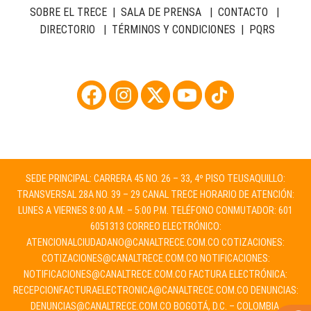
SOBRE EL TRECE
|
SALA DE PRENSA
|
CONTACTO
|
DIRECTORIO
|
TÉRMINOS Y CONDICIONES
|
PQRS
SEDE PRINCIPAL: CARRERA 45 NO. 26 – 33, 4º PISO TEUSAQUILLO:
TRANSVERSAL 28A NO. 39 – 29 CANAL TRECE HORARIO DE ATENCIÓN:
LUNES A VIERNES 8:00 A.M. – 5:00 P.M. TELÉFONO CONMUTADOR: 601
6051313 CORREO ELECTRÓNICO:
ATENCIONALCIUDADANO@CANALTRECE.COM.CO
COTIZACIONES:
COTIZACIONES@CANALTRECE.COM.CO
NOTIFICACIONES:
NOTIFICACIONES@CANALTRECE.COM.CO
FACTURA ELECTRÓNICA:
RECEPCIONFACTURAELECTRONICA@CANALTRECE.COM.CO
DENUNCIAS:
DENUNCIAS@CANALTRECE.COM.CO
BOGOTÁ, D.C. – COLOMBIA.