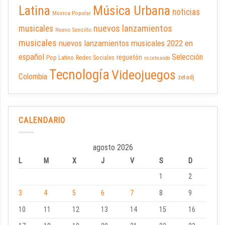
Latina
Música Urbana
noticias
Música Popular
nuevos lanzamientos
musicales
Nuevo Sencillo
musicales
nuevos lanzamientos musicales 2022 en
español
Selección
reguetón
Pop Latino
Redes Sociales
rezeteando
Tecnología
Videojuegos
Colombia
zetadj
CALENDARIO
agosto 2026
L
M
X
J
V
S
D
1
2
3
4
5
6
7
8
9
10
11
12
13
14
15
16