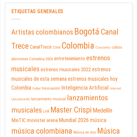
ETIQUETAS GENERALES
Bogotá
Canal
Artistas colombianos
Colombia
Trece
CanalTrece
Cine
cultura
Concierto
estrenos
entretenimiento
elecciones Colombia 2026
musicales
estrenos musicales 2022
estrenos
musicales de esta semana
estrenos musicales hoy
Inteligencia Artificial
Colombia
Innovación
Futbol
Internet
lanzamientos
lanzamiento musical
Lanzamiento
Master Crispi
musicales
Medellín
Link
Mundial 2026
música
movistar arena
MinTIC
música colombiana
Música
Música en vivo